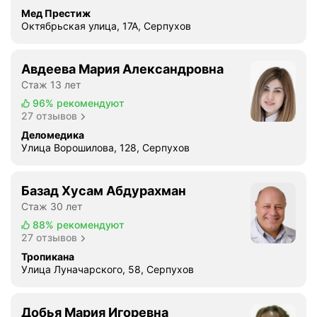
р
Мед Престиж
Октябрьская улица, 17А, Серпухов
е
ж
д
Авдеева Мария Александровна
е
Стаж 13 лет
н
96%
рекомендуют
и
27 отзывов
й
Деломедика
г
Улица Ворошилова, 128, Серпухов
о
р
о
Базад Хусам Абдурахман
д
Стаж 30 лет
а
88%
рекомендуют
!
27 отзывов
В
Тропикана
о
Улица Луначарского, 58, Серпухов
с
о
б
Добья Мария Игоревна