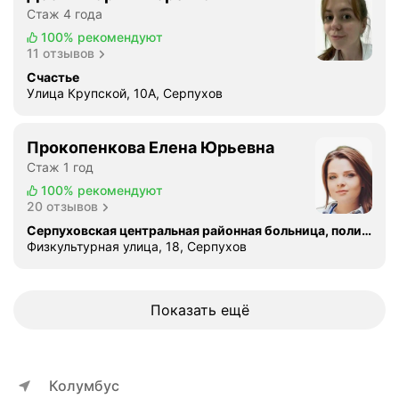
е
Стаж 4 года
н
100%
рекомендуют
н
11 отзывов
о
Счастье
с
Улица Крупской, 10А, Серпухов
т
и
Б
Прокопенкова Елена Юрьевна
у
Стаж 1 год
н
100%
рекомендуют
и
20 отзывов
н
Серпуховская центральная районная больница, поликлиническое отделение № 2
а
Физкультурная улица, 18, Серпухов
Е
л
е
Показать ещё
н
а
В
и
Колумбус