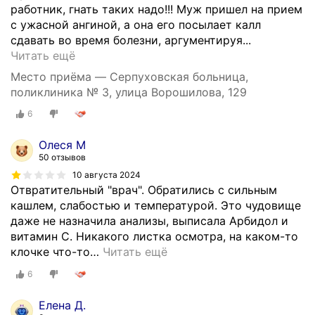
работник, гнать таких надо!!! Муж пришел на прием
с ужасной ангиной, а она его посылает калл
сдавать во время болезни, аргументируя...
С
Читать ещё
а
Место приёма — Серпуховская больница,
м
поликлиника № 3, улица Ворошилова, 129
ы
6
й
о
Олеся М
т
50 отзывов
в
10 августа 2024
р
Отвратительный "врач". Обратились с сильным
а
кашлем, слабостью и температурой. Это чудовище
т
даже не назначила анализы, выписала Арбидол и
и
витамин С. Никакого листка осмотра, на каком-то
т
клочке что-то
…
Читать ещё
е
л
6
ь
н
Елена Д.