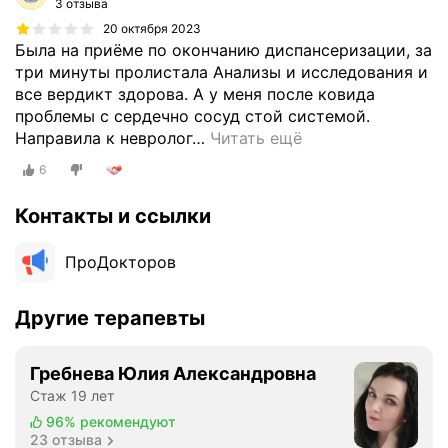
ы
3 отзыва
й
20 октября 2023
п
Была на приёме по окончанию диспансеризации, за
е
три минуты пролистала Анализы и исследования и
р
все вердикт здорова. А у меня после ковида
с
проблемы с сердечно сосуд стой системой.
о
Направила к невролог
…
Читать ещё
н
6
а
л
Контакты и ссылки
и
з
ПроДокторов
в
с
е
Другие терапевты
х
м
Гребнева Юлия Александровна
е
Стаж 19 лет
д
у
96%
рекомендуют
23 отзыва
ч