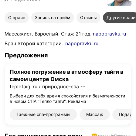
О враче
Запись на приём
Отзывы
Другие врачи
Массажист. Взрослый. Стаж 21 год
napopravku.ru
Врач второй категории.
napopravku.ru
Предложения
Полное погружение в атмосферу тайги в
самом центре Омска
teplotaigi.ru
›
природное-спа
Выбери для себя время спокойствия и безмятежности
в новом СПА "Тепло тайги".
Реклама
Таежные спа-программы
Массаж
Подаро
через НаПоправку