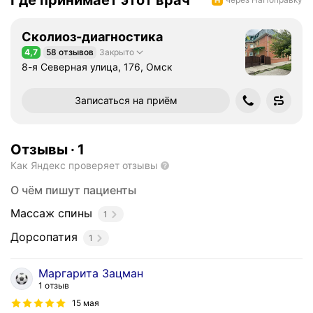
Где принимает этот врач
Сколиоз-диагностика
4,7
58 отзывов
Закрыто
Рейтинг 4,7 из 5
8-я Северная улица, 176, Омск
Записаться на приём
Отзывы
·
1
Как Яндекс проверяет отзывы
О чём пишут пациенты
Массаж спины
1
Дорсопатия
1
Маргарита Зацман
1 отзыв
15 мая