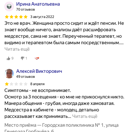
Ирина Анатольевна
70 отзывов
3 августа 2022
Это не врач. Женщина просто сидит и ждёт пенсии. Не
знает вообще ничего, анализы даёт расшифровать
медсестре, сама не знает. Переученный терапевт, но
видимо и терапевтом была самым посредственным.
…
Читать ещё
9
1
Алексей Викторович
49 отзывов
8 апреля
Симптомы - не воспринимает.
Осмотр за 3 посещения - ко мне не прикоснулся никто.
Манера общения - грубая, иногда даже хамоватая.
Медсестра в кабинете - молодец, детально
рассказывает как принимать
…
Читать ещё
Место приёма — Городская поликлиника № 1, улица
Генерала Горбачёва, 6