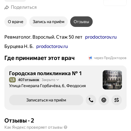
Поделиться
О враче
Запись на приём
Отзывы
Ревматолог. Взрослый. Стаж 50 лет
prodoctorov.ru
Бурцева Н. Б.
prodoctorov.ru
Где принимает этот врач
через ПроДокторов
Городская поликлиника № 1
1,5
407 отзывов
Закрыто
Рейтинг 1,5 из 5
Улица Генерала Горбачёва, 6, Феодосия
Записаться на приём
Отзывы
·
2
Как Яндекс проверяет отзывы