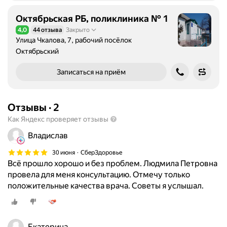
Октябрьская РБ, поликлиника № 1
4,0
44 отзыва
Закрыто
Рейтинг 4,0 из 5
Улица Чкалова, 7, рабочий посёлок
Октябрьский
Записаться на приём
Отзывы
·
2
Как Яндекс проверяет отзывы
Владислав
30 июня
СберЗдоровье
Всё прошло хорошо и без проблем. Людмила Петровна
провела для меня консультацию. Отмечу только
положительные качества врача. Советы я услышал.
Екатерина