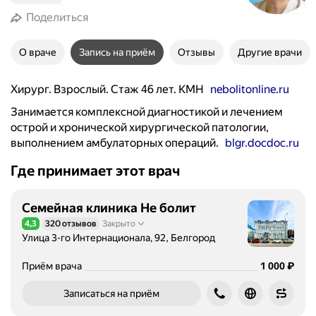
Поделиться
О враче
Запись на приём
Отзывы
Другие врачи
Хирург. Взрослый. Стаж 46 лет. КМН
nebolitonline.ru
Занимается комплексной диагностикой и лечением
острой и хронической хирургической патологии,
выполнением амбулаторных операций.
blgr.docdoc.ru
Где принимает этот врач
Семейная клиника Не болит
4,3
320 отзывов
Закрыто
Рейтинг 4,3 из 5
Улица 3-го Интернационала, 92, Белгород
Цена
1000
₽
Приём врача
1 000
Записаться на приём