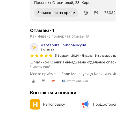
Проспект Строителей, 23, Киров
Номер телефона: 78332254754
Записаться на приём
78332
Отзывы
·
1
Как Яндекс проверяет отзывы
Маргарита Григорашкуца
3 отзыва
5 февраля 2024
Яндекс · Из отзывов н
... Чагиной Ксении Геннадьевне отдельное спас
О
Читать ещё
т
Место приёма — Ради Меня, улица Калинина, 4
л
и
Ответ клиники
ч
н
Контакты и ссылки
ы
й
м
НаПоправку
ПроДокторо
е
д