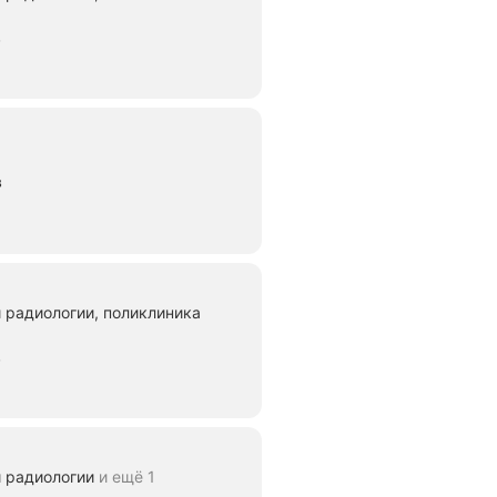
в
в
 радиологии, поликлиника
в
й радиологии
и ещё 1