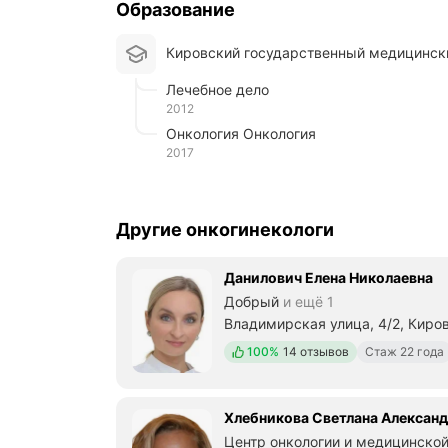
и
Образование
ц
и
Кировский государственный медицинск
н
с
Лечебное дело
к
2012
и
й
Онкология Онкология
п
2017
е
р
с
о
Другие онкогинекологи
н
а
л
Данилович Елена Николаевна
.
Добрый
и ещё 1
Б
Владимирская улица, 4/2, Киро
ы
л
Положительных отзывов
100%
14 отзывов
Стаж 22 года
а
в
о
Хлебникова Светлана Алексан
п
е
Центр онкологии и медицинской