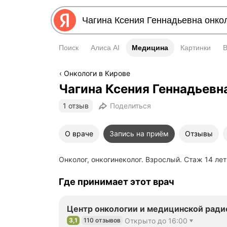
Поиск
Алиса AI
Медицина
Медицина
Картинки
Онкологи в Кирове
Чагина Ксения Геннадьевн
1 отзыв
Поделиться
О враче
Запись на приём
Отзывы
Онколог, онкогинеколог. Взрослый. Стаж 14 лет
Где принимает этот врач
Центр онкологии и медицинской ради
3,1
110 отзывов
Открыто до 16:00
Рейтинг 3,1 из 5