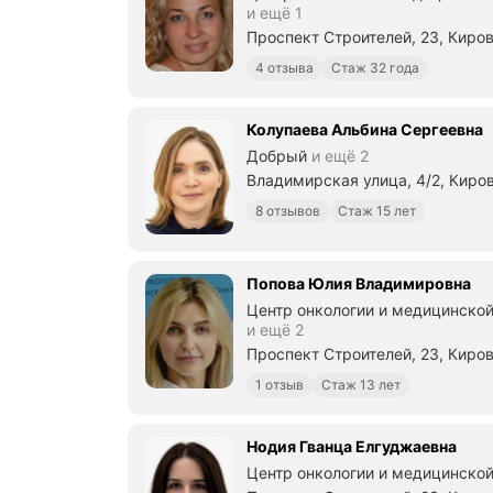
р
и ещё 1
а
Проспект Строителей, 23, Киро
ц
и
4 отзыва
Стаж 32 года
о
н
н
Колупаева Альбина Сергеевна
о
Добрый
и ещё 2
м
Владимирская улица, 4/2, Киро
б
л
8 отзывов
Стаж 15 лет
о
к
е
Попова Юлия Владимировна
,
о
Центр онкологии и медицинской
п
и ещё 2
е
Проспект Строителей, 23, Киро
р
а
1 отзыв
Стаж 13 лет
ц
и
я
Нодия Гванца Елгуджаевна
п
Центр онкологии и медицинско
р