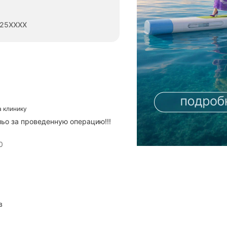
25XXXX
а клинику
иьо за проведенную операцию!!!
0
в