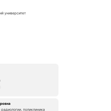
ий университет
в
дровна
 радиологии, поликлиника