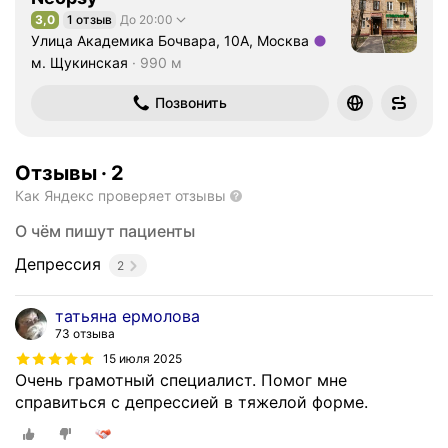
3,0
1 отзыв
До 20:00
Рейтинг 3,0 из 5
Улица Академика Бочвара, 10А, Москва
Метро м. Щукинская Расстояние 990 м
м. Щукинская
990 м
Позвонить
Отзывы
·
2
Как Яндекс проверяет отзывы
О чём пишут пациенты
Депрессия
2
татьяна ермолова
73 отзыва
15 июля 2025
Очень грамотный специалист. Помог мне
справиться с депрессией в тяжелой форме.