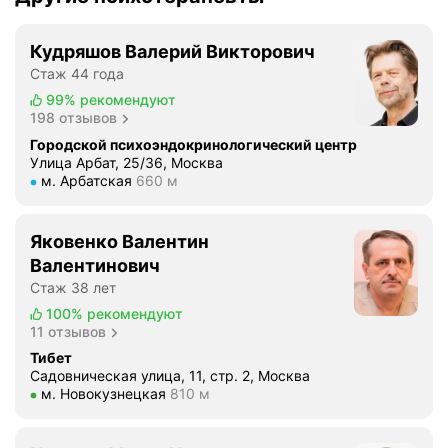
Кудряшов Валерий Викторович
Стаж 44 года
99%
рекомендуют
198 отзывов
Городской психоэндокринологический центр
Улица Арбат, 25/36, Москва
Метро м. Арбатская Расстояние 660 м
м. Арбатская
660 м
Яковенко Валентин
Валентинович
Стаж 38 лет
100%
рекомендуют
11 отзывов
Тибет
Садовническая улица, 11, стр. 2, Москва
Метро м. Новокузнецкая Расстояние 810 м
м. Новокузнецкая
810 м