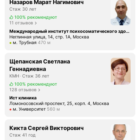
Назаров Марат Нагимович
Стаж 30 лет
100%
рекомендуют
11 отзывов
Международный институт психосоматического здоровья
Неглинная улица, 14, стр. 1А, Москва
Метро м. Трубная Расстояние 470 м
м. Трубная
470 м
Щепанская Светлана
Геннадиевна
КМН
Стаж 36 лет
100%
рекомендуют
128 отзывов
Ист клиника
Ломоносовский проспект, 25, корп. 4, Москва
Метро м. Университет Расстояние 560 м
м. Университет
560 м
Кикта Сергей Викторович
Стаж 41 год