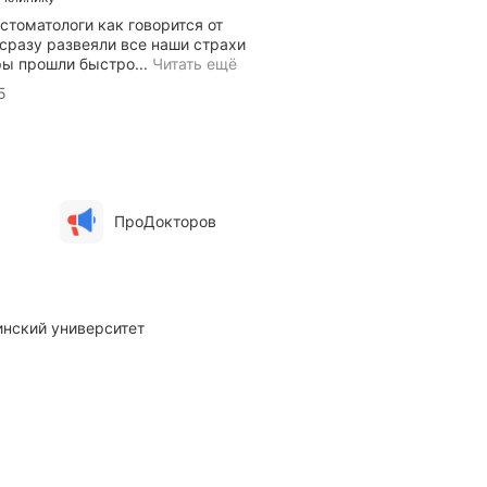
 стоматологи как говорится от
сразу развеяли все наши страхи
В
ры прошли быстро...
Читать ещё
с
5
е
м
д
о
б
р
ы
ПроДокторов
й
д
е
н
ь
инский университет
!
Х
о
т
е
л
б
ы