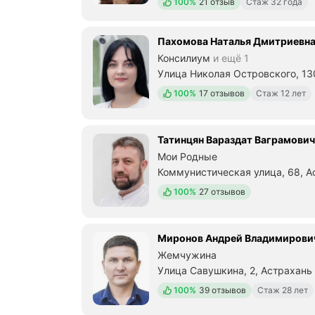
Положительных отзывов
100%
21 отзыв
Стаж 32 года
Пахомова Наталья Дмитриевн
Консилиум
и ещё 1
Улица Николая Островского, 130
Положительных отзывов
100%
17 отзывов
Стаж 12 лет
Татинцян Вараздат Ваграмович
Мои Родные
Коммунистическая улица, 68, А
Положительных отзывов
100%
27 отзывов
Миронов Андрей Владимирови
Жемчужина
Улица Савушкина, 2, Астрахань
Положительных отзывов
100%
39 отзывов
Стаж 28 лет