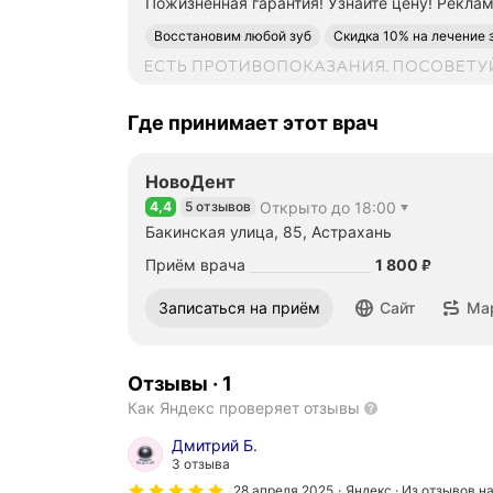
Пожизненная гарантия! Узнайте цену!
Рекла
Восстановим любой зуб
Скидка 10% на лечение 
Консультация - бесплатно
Самый центр Астраха
Где принимает этот врач
НовоДент
4,4
5 отзывов
Открыто до 18:00
Рейтинг 4,4 из 5
Бакинская улица, 85, Астрахань
Цена
1800
Приём врача
1 800
₽
Записаться на приём
Сайт
Ма
Отзывы
·
1
Как Яндекс проверяет отзывы
Дмитрий Б.
3 отзыва
28 апреля 2025
Яндекс · Из отзывов н