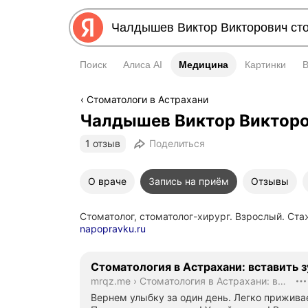
Поиск
Алиса AI
Медицина
Медицина
Картинки
Стоматологи в Астрахани
Чалдышев Виктор Виктор
1 отзыв
Поделиться
О враче
Запись на приём
Отзывы
Стоматолог, стоматолог-хирург. Взрослый. Ста
napopravku.ru
Стоматология в Астрахани: вставить з
mrqz.me
›
Стоматология в Астрахани: вставить зуб
Вернем улыбку за один день. Легко прижива