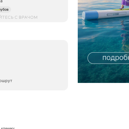
ма
зубов
ни
ршрут
а клинику