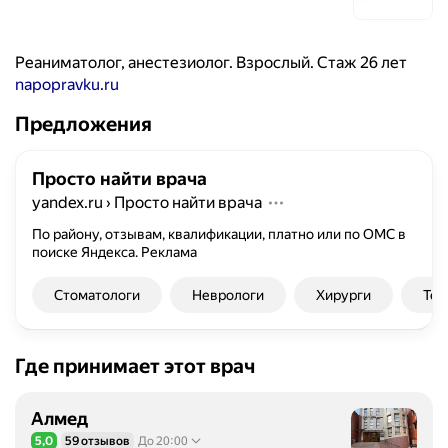
Реаниматолог, анестезиолог. Взрослый. Стаж 26 лет
napopravku.ru
Предложения
Просто найти врача
yandex.ru
›
Просто найти врача
По району, отзывам, квалификации, платно или по ОМС в
поиске Яндекса.
Реклама
Стоматологи
Неврологи
Хирурги
Тер
Где принимает этот врач
Алмед
5,0
59 отзывов
До 20:00
Рейтинг 5,0 из 5