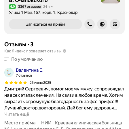
В. Очаповского
с
4,9
3367 отзывов
24 ч
т
Рейтинг 4,9 из 5
Улица 1 Мая, 167, корп. 1, Краснодар
и
к
Записаться на приём
у
и
т
Отзывы
·
3
е
Как Яндекс проверяет отзывы
р
По умолчанию
а
п
Валентина Е.
и
7 отзывов
ю
25 июня 2025
з
Дмитрий Сергеевич, помог моему мужу, сопровождал
а
на всех этапах лечения. На связи в любое время. Хотим
б
выразить огромуную благодарность за фсё прифсё!!!
о
Лучший доктор докторовый. Дай бог ему здоровья
…
л
Читать ещё
е
Место приёма — НИИ - Краевая клиническая больница
в