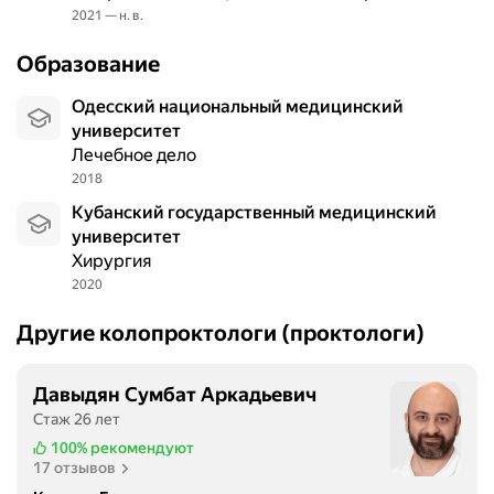
я
2021 — н. в.
к
о
Образование
н
с
Одесский национальный медицинский
у
университет
л
Лечебное дело
ь
2018
т
Кубанский государственный медицинский
а
университет
ц
Хирургия
и
2020
и
д
Другие колопроктологи (проктологи)
л
я
Давыдян Сумбат Аркадьевич
в
Стаж 26 лет
ы
я
100%
рекомендуют
17 отзывов
в
л