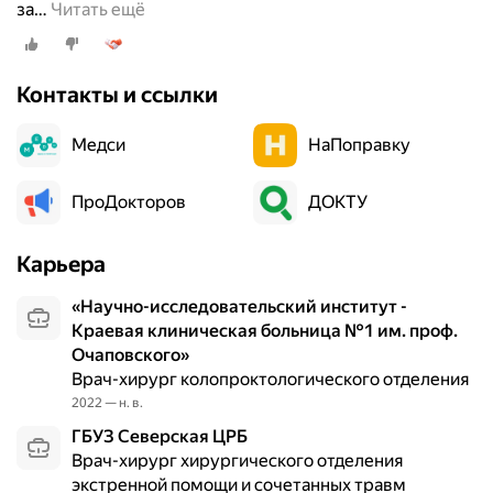
за
…
Читать ещё
р
я
м
о
Контакты и ссылки
й
к
Медси
НаПоправку
и
ш
ПроДокторов
ДОКТУ
к
и
.
Карьера
П
«Научно-исследовательский институт -
р
Краевая клиническая больница №1 им. проф.
о
Очаповского»
в
Врач-хирург колопроктологического отделения
о
д
2022 — н. в.
я
ГБУЗ Северская ЦРБ
т
Врач-хирург хирургического отделения
с
экстренной помощи и сочетанных травм