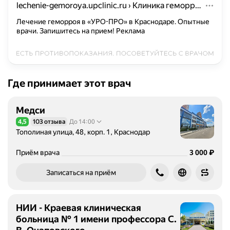
lechenie-gemoroya.upclinic.ru
›
Клиника геморроя «УРО-ПРО» в Краснодаре
с
т
Лечение геморроя в «УРО-ПРО» в Краснодаре. Опытные
врачи. Запишитесь на прием!
Реклама
о
с
у
щ
е
Где принимает этот врач
с
т
Медси
в
л
4,5
103 отзыва
До 14:00
Рейтинг 4,5 из 5
Тополиная улица, 48, корп. 1, Краснодар
я
е
Цена
3000
₽
Приём врача
3 000
т
д
Записаться на приём
и
а
г
НИИ - Краевая клиническая
н
больница № 1 имени профессора С.
о