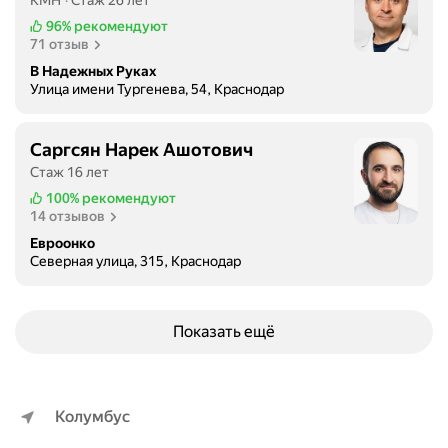
КМН
Стаж 26 лет
р
96%
рекомендуют
о
71 отзыв
к
В Надежных Руках
т
Улица имени Тургенева, 54, Краснодар
о
л
о
Саргсян Нарек Ашотович
г
Стаж 16 лет
и
100%
рекомендуют
ч
14 отзывов
е
Евроонко
с
Северная улица, 315, Краснодар
к
и
х
Показать ещё
з
а
б
о
Колумбус
л