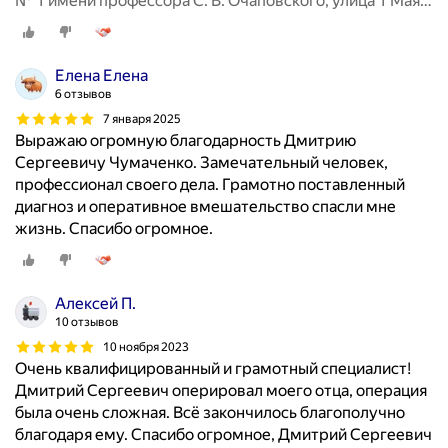
№ 1 имени профессора С. В. Очаповского, улица 1 Мая,
а
167, корп. 1
н
и
й
Елена Елена
а
6 отзывов
н
7 января 2025
а
Выражаю огромную благодарность Дмитрию
л
Сергеевичу Чумаченко. Замечательный человек,
ь
профессионал своего дела. Грамотно поставленный
н
диагноз и оперативное вмешательство спасли мне
о
жизнь. Спасибо огромное.
г
о
к
Алексей П.
а
10 отзывов
н
10 ноября 2023
а
Очень квалифицированный и грамотный специалист!
л
Дмитрий Сергеевич оперировал моего отца, операция
а
была очень сложная. Всё закончилось благополучно
и
благодаря ему. Спасибо огромное, Дмитрий Сергеевич
п