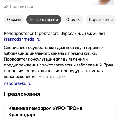
Поделиться
О враче
Запись на приём
Отзывы
Другие врачи
Колопроктолог (проктолог). Взрослый. Стаж 20 лет
krasnodar.medsi.ru
Специалист осуществляет диагностику и терапию
заболеваний анального канала и прямой кишки.
Проводятся консультации для выявления и
предупреждения проктологических заболеваний. Врач
выполняет эндоскопические процедуры, такие как
С
колоноскопия и…
Читать ещё
п
napopravku.ru
е
Предложения
ц
и
а
Клиника геморроя «УРО-ПРО» в
л
Краснодаре
и