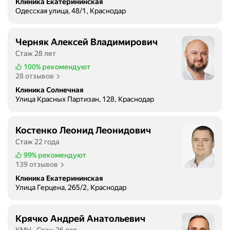
Клиника Екатерининская
е
Одесская улица, 48/1, Краснодар
н
и
Черняк Алексей Владимирович
я
Стаж 28 лет
и
100%
рекомендуют
п
28 отзывов
р
е
Клиника Солнечная
Улица Красных Партизан, 128, Краснодар
д
у
п
Костенко Леонид Леонидович
р
Стаж 22 года
е
99%
рекомендуют
ж
139 отзывов
д
Клиника Екатерининская
е
Улица Герцена, 265/2, Краснодар
н
и
я
Крячко Андрей Анатольевич
п