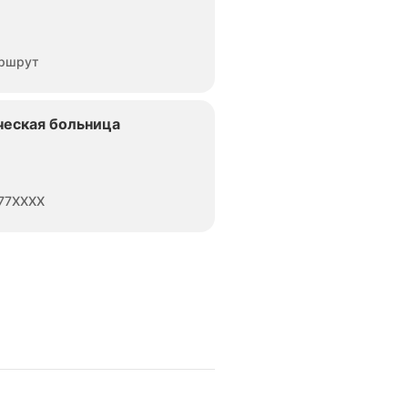
ршрут
ческая больница
77XXXX