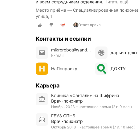
М
и всем сотрудникам отделения.
Читать ещё
о
Место приёма — Специализированная психонев
я
улица, 1
с
в
Ответ врача
е
к
Контакты и ссылки
р
о
mikrorobot@yandex.ru
в
дарьин-докт
E-mail
ь
п
р
НаПоправку
ДОКТУ
о
х
о
Карьера
д
Клиника «Санталь» на Шифрина
и
Врач-психиатр
л
а
Ноябрь 2023 – настоящее время (2 г. 9 мес.)
л
ГБУЗ СПНБ
е
врач-психиатр
ч
Октябрь 2018 – настоящее время (7 л. 10 мес.)
е
н