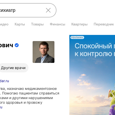
Видео
Карты
Товары
Финансы
Квартиры
Переводчик
РЕКЛАМА
ович
подтверждена врачом.
Другие врачи
dar.ru
тва, назначаю медикаментозное
. Помогаю пациентам справиться
аками и другими нарушениями
ого здоровья и провожу
ru