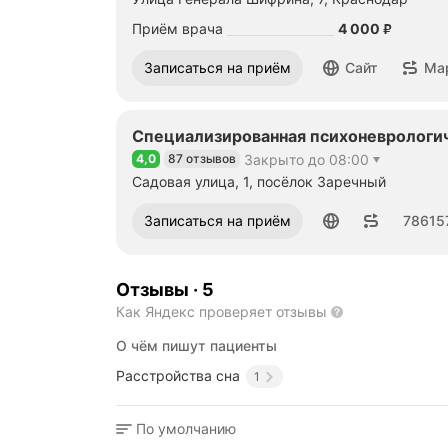
Цена
4000
Приём врача
4 000
₽
Записаться на приём
Сайт
Ма
Специализированная психоневрологи
4,0
87 отзывов
Закрыто до 08:00
Рейтинг 4,0 из 5
Садовая улица, 1, посёлок Заречный
Номер телефона: 78615779036
Записаться на приём
78615
Отзывы
·
5
Как Яндекс проверяет отзывы
О чём пишут пациенты
Расстройства сна
1
По умолчанию