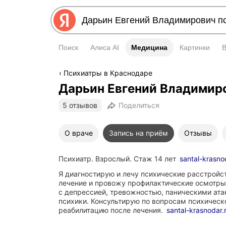
Поиск
Алиса AI
Медицина
Медицина
Картинки
Психиатры в Краснодаре
Дарьин Евгений Владимир
Информация в этом блоке 
5 отзывов
Поделиться
О враче
Запись на приём
Отзывы
Психиатр. Взрослый. Стаж 14 лет
santal-krasno
Я диагностирую и лечу психические расстройс
лечение и провожу профилактические осмотры
с депрессией, тревожностью, паническими ат
психики. Консультирую по вопросам психическ
реабилитацию после лечения.
santal-krasnodar.