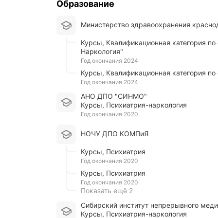
Образование
и
е
в
Министерство здравоохранения красно
э
т
курсы, Квалификационная категория по специальности: "Психиатрия-
о
Наркология"
з
год окончания 2024
а
курсы, Квалификационная категория по
м
е
год окончания 2024
ч
АНО ДПО "СИНМО"
а
курсы, Психиатрия-наркология
т
год окончания 2020
е
л
НОЧУ ДПО КОМПиЯ
ь
н
курсы, Психиатрия
о
й
год окончания 2020
б
курсы, Психиатрия
о
год окончания 2020
л
Показать ещё 2
ь
н
Сибирский институт непрерывного мед
и
курсы, Психиатрия-наркология