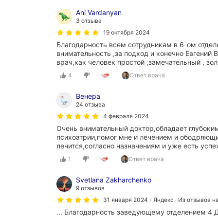
Ani Vardanyan
3 отзыва
19 октября 2024
Благодарность всем сотрудникам в 6-ом отдел
внимательность ,за подход и конечно Евгений 
врач,как человек простой ,замечательный , зол
4
Ответ врача
Венера
24 отзыва
4 февраля 2024
Очень внимательный доктор,обладает глубоким
психоатрии,помог мне и лечением и ободряю
лечится,согласно назначениям и уже есть усп
1
Ответ врача
Svetlana Zakharchenko
9 отзывов
31 января 2024
Яндекс · Из отзывов н
... Благодарность заведующему отделением 4