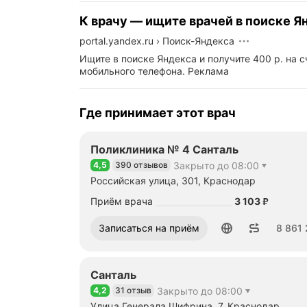
К врачу — ищите врачей в поиске Я
portal.yandex.ru
›
Поиск-Яндекса
Ищите в поиске Яндекса и получите 400 р. на с
мобильного телефона.
Реклама
Где принимает этот врач
Поликлиника № 4 Санталь
4,5
390 отзывов
Закрыто до 08:00
Рейтинг 4,5 из 5
Российская улица, 301, Краснодар
Цена
3103
Приём врача
3 103
₽
Номер телефона: 88612018644
Записаться на приём
8 861 
Санталь
4,2
31 отзыв
Закрыто до 08:00
Рейтинг 4,2 из 5
Улица Генерала Шифрина, 7, Краснодар