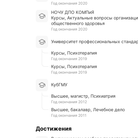
ц
год окончания 2020
е
НОЧУ ДПО КОМПиЯ
.
курсы, Актуальные вопросы организации здравоохранения и
Б
общественного здоровья
о
год окончания 2020
л
ь
ш
Университет профессиональных станда
а
я
курсы, Психотерапия
,
год окончания 2019
з
курсы, Психотерапия
е
год окончания 2019
л
е
КубГМУ
н
а
высшее, магистр, Психиатрия
я
год окончания 2012
,
у
высшее, бакалавр, Лечебное дело
х
год окончания 2011
о
ж
Достижения
е
н