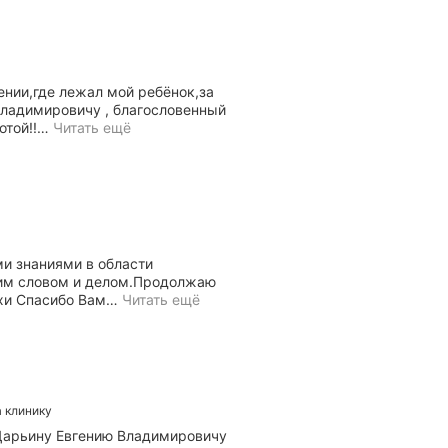
ении,где лежал мой ребёнок,за
Владимировичу , благословенный
отой!!
…
Читать ещё
и знаниями в области
щим словом и делом.Продолжаю
ехи Спасибо Вам
…
Читать ещё
а клинику
 Дарьину Евгению Владимировичу