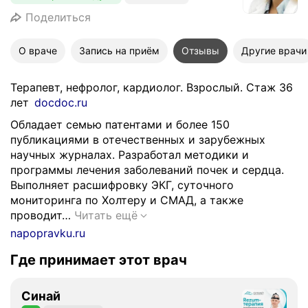
Поделиться
О враче
Запись на приём
Отзывы
Другие врачи
Терапевт, нефролог, кардиолог. Взрослый. Стаж 36
лет
docdoc.ru
Обладает семью патентами и более 150
публикациями в отечественных и зарубежных
научных журналах. Разработал методики и
программы лечения заболеваний почек и сердца.
Выполняет расшифровку ЭКГ, суточного
мониторинга по Холтеру и СМАД, а также
О
проводит…
Читать ещё
б
napopravku.ru
л
Где принимает этот врач
а
д
а
Синай
е