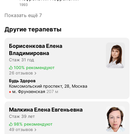
а
л
1993
м
а
м
Показать ещё 7
г
ы
о
л
Другие терапевты
д
е
а
ч
р
Борисенкова Елена
е
и
н
Владимировна
т
и
Стаж 31 год
ь
я
100%
рекомендуют
д
з
26 отзывов
о
а
Будь Здоров
к
б
Комсомольский проспект, 28, Москва
т
Метро м. Фрунзенская Расстояние 207 м
м. Фрунзенская
207 м
о
о
л
р
е
а
Малкина Елена Евгеньевна
в
С
Стаж 39 лет
а
л
98%
рекомендуют
н
а
49 отзывов
и