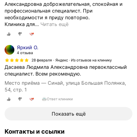
о
Александровна доброжелательная, спокойная и
н
е
профессиональная специалист. При
а
м
необходимости я приду повторно.
у
е
Клиника для
…
Читать ещё
ч
с
н
т
ы
о
х
Яркий О.
р
ж
4 отзыва
а
у
28 февраля
Яндекс · Из отзывов на клинику
с
р
Дасаева Людмила Александровна первоклассный
п
н
специалист. Всем рекомендую.
о
а
Место приёма — Синай, улица Большая Полянка,
л
л
54, стр. 1
о
а
ж
х
Ответ клиники
е
.
н
Р
Показать ещё
и
а
я
з
.
Контакты и ссылки
р
К