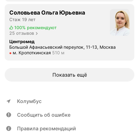
я
н
е
Соловьева Ольга Юрьевна
д
т
р
Стаж 19 лет
р
о
100%
рекомендуют
а
в
25 отзывов
с
и
Центромед
ш
ч
Большой Афанасьевский переулок, 11-13, Москва
и
Метро м. Кропоткинская Расстояние 510 м
м. Кропоткинская
510 м
а
ф
з
р
а
о
п
Показать ещё
в
р
к
о
у
ф
Э
Колумбус
е
К
с
Г
Сообщить об ошибке
с
,
и
с
Правила рекомендаций
о
у
н
т