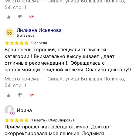
Место приёма — Синай, улица Большая Полянка,
ч
и
54, стр. 1
е
н
с
и
т
к
в
Лилиана Исьянова
о
е
5 отзывов
й
н
9 апреля
д
н
Врач очень хороший, специалист высшей
о
ы
категории ! Внимательно выслушивает , дает
в
х
отличные рекомендации !) Обращалась с
о
и
проблемой щитовидной железы. Спасибо доктору!)
л
з
ь
Место приёма — Синай, улица Большая Полянка,
а
н
54, стр. 1
р
а
у
!
б
У
е
Ирина
д
ж
о
1 марта
СберЗдоровье
н
б
Прием прошел как всегда отлично. Доктор
ы
н
скорректировала мое лечение. Людмила
х