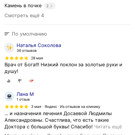
е
Камень в почке
2
1
Смотреть ещё 4
5
0
п
По умолчанию
у
б
Наталья Соколова
л
36 отзывов
и
28 мая
к
Врач от Бога!!! Низкий поклон за золотые руки и
а
душу!
ц
и
я
Лана М
м
1 отзыв
и
3 мая
Яндекс · Из отзывов на клинику
в
... и назначения лечения Досаевой Людмилы
о
Александровны. Счастлива, что есть такие
т
К
Доктора с большой буквы! Спасибо!
Читать ещё
е
л