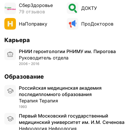
а
СберЗдоровье
р
ДОКТУ
б
79 отзывов
а
о
с
т
НаПоправку
ПроДокторов
и
а
в
л
о
Карьера
м
и
е
ч
РНИИ геронтологии РНИМУ им. Пирогова
т
и
Руководитель отдела
о
с
2006 – 2016
д
т
и
Образование
о
к
.
и
Российская медицинская академия
Х
и
последипломного образования
о
п
Терапия Терапия
ч
р
1993
у
о
п
Первый Московский государственный
г
о
медицинский университет им. И.М. Сеченова
р
б
Нефрология Нефрология