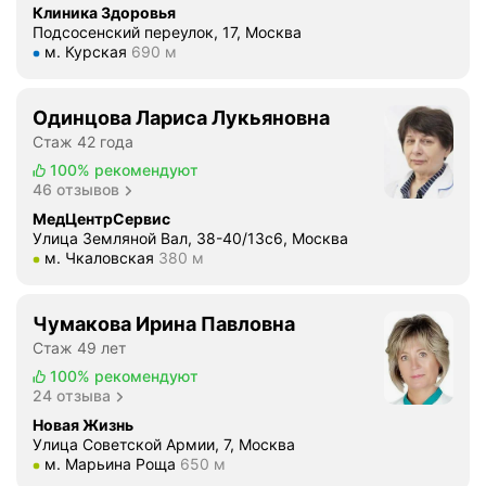
в
Клиника Здоровья
й
и
Подсосенский переулок, 17, Москва
п
Метро м. Курская Расстояние 690 м
н
м. Курская
690 м
о
с
ч
к
е
Одинцова Лариса Лукьяновна
о
к
Стаж 42 года
г
и
100%
рекомендуют
о
с
46 отзывов
А
е
л
МедЦентрСервис
р
Улица Земляной Вал, 38-40/13с6, Москва
е
д
Метро м. Чкаловская Расстояние 380 м
м. Чкаловская
380 м
к
ц
с
а
е
Чумакова Ирина Павловна
.
я
В
Стаж 49 лет
А
ы
100%
рекомендуют
л
п
24 отзыва
е
о
Новая Жизнь
к
л
Улица Советской Армии, 7, Москва
с
Метро м. Марьина Роща Расстояние 650 м
м. Марьина Роща
650 м
н
а