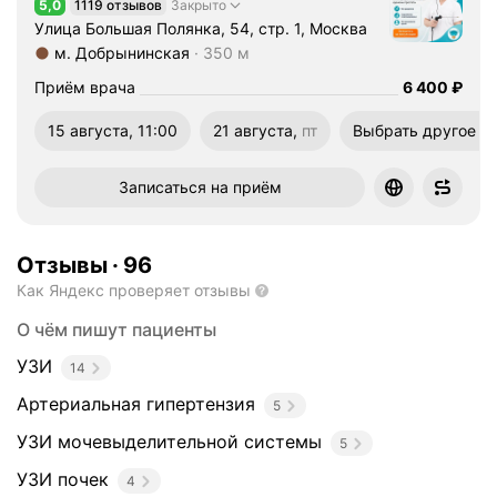
5,0
1119 отзывов
Закрыто
Рейтинг 5,0 из 5
т
Улица Большая Полянка, 54, стр. 1, Москва
с
м. Добрынинская
350 м
е
Метро м. Добрынинская Расстояние 350 м
Цена
6400
Приём врача
6 400
₽
м
ь
15 августа, 11:00
21 августа,
пт
Выбрать другое в
ю
пятница
п
Записаться на приём
а
т
е
Отзывы
·
96
н
т
Как Яндекс проверяет отзывы
а
О чём пишут пациенты
м
и
УЗИ
14
и
Артериальная гипертензия
5
б
о
УЗИ мочевыделительной системы
5
л
УЗИ почек
4
е