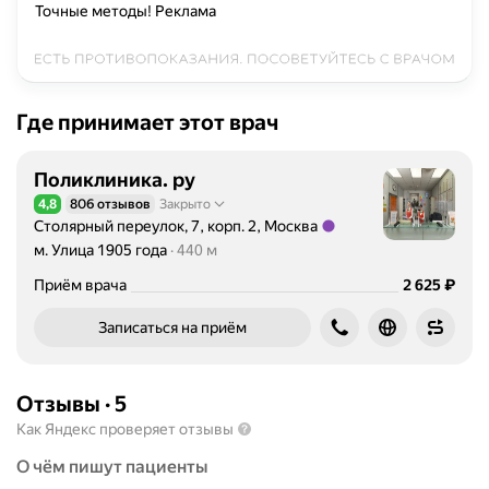
Точные методы!
Реклама
Где принимает этот врач
Поликлиника. ру
4,8
806 отзывов
Закрыто
Рейтинг 4,8 из 5
Столярный переулок, 7, корп. 2, Москва
Метро м. Улица 1905 года Расстояние 440 м
м. Улица 1905 года
440 м
Цена
2625
₽
Приём врача
2 625
Записаться на приём
Отзывы
·
5
Как Яндекс проверяет отзывы
О чём пишут пациенты