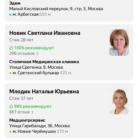
Эдем
Малый Кисловский переулок, 9, стр. 3, Москва
Метро м. Арбатская Расстояние 650 м
м. Арбатская
650 м
Новик Светлана Ивановна
Стаж 28 лет
100%
рекомендуют
296 отзывов
Столичная Медицинская клиника
Улица Сретенка, 9, Москва
Метро м. Сретенский бульвар Расстояние 420 м
м. Сретенский бульвар
420 м
Млодик Наталья Юрьевна
Стаж 37 лет
98%
рекомендуют
861 отзыв
Медцентрсервис
Улица Гарибальди, 36, Москва
Метро м. Новые Черёмушки Расстояние 310 м
м. Новые Черёмушки
310 м