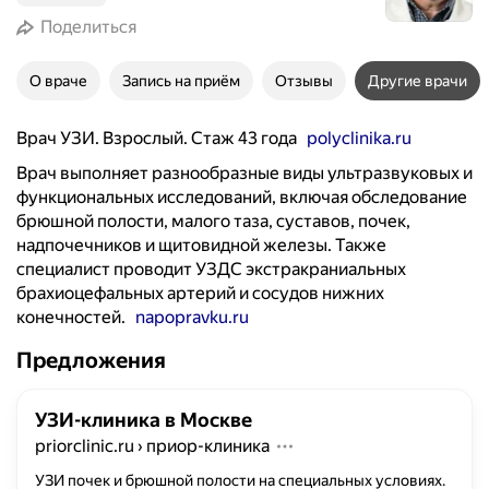
Поделиться
О враче
Запись на приём
Отзывы
Другие врачи
Врач УЗИ. Взрослый. Стаж 43 года
polyclinika.ru
Врач выполняет разнообразные виды ультразвуковых и
функциональных исследований, включая обследование
брюшной полости, малого таза, суставов, почек,
надпочечников и щитовидной железы. Также
специалист проводит УЗДС экстракраниальных
брахиоцефальных артерий и сосудов нижних
конечностей.
napopravku.ru
Предложения
УЗИ-клиника в Москве
priorclinic.ru
›
приор-клиника
УЗИ почек и брюшной полости на специальных условиях.