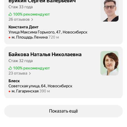
Буйкин Сергей Валерьевич
Стаж 33 года
100%
рекомендуют
26 отзывов
Константа Дент
Улица Максима Горького, 47, Новосибирск
Метро м. Площадь Ленина Расстояние 720 м
м. Площадь Ленина
720 м
Байкова Наталья Николаевна
Стаж 32 года
100%
рекомендуют
23 отзыва
Блеск
Советская улица, 64, Новосибирск
Метро м. Гагаринская Расстояние 390 м
м. Гагаринская
390 м
Показать ещё