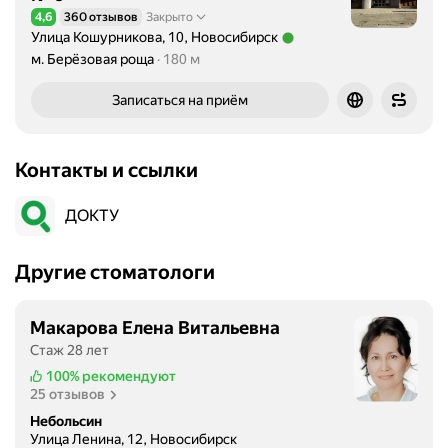
4,6
360 отзывов
Закрыто
Рейтинг 4,6 из 5
Улица Кошурникова, 10, Новосибирск
Метро м. Берёзовая роща Расстояние 180 м
м. Берёзовая роща
180 м
Записаться на приём
Контакты и ссылки
ДОКТУ
Другие стоматологи
Макарова Елена Витальевна
Стаж 28 лет
100%
рекомендуют
25 отзывов
Небольсин
Улица Ленина, 12, Новосибирск