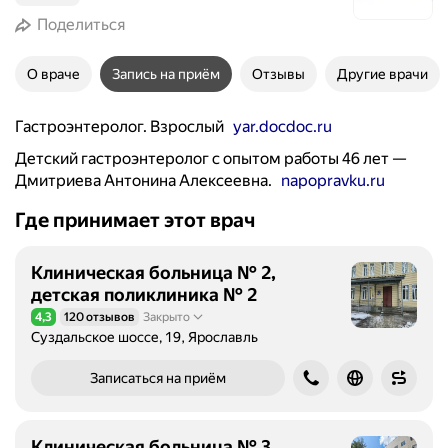
Поделиться
О враче
Запись на приём
Отзывы
Другие врачи
Гастроэнтеролог. Взрослый
yar.docdoc.ru
Детский гастроэнтеролог с опытом работы 46 лет —
Дмитриева Антонина Алексеевна.
napopravku.ru
Где принимает этот врач
Клиническая больница № 2,
детская поликлиника № 2
4,3
120 отзывов
Закрыто
Рейтинг 4,3 из 5
Суздальское шоссе, 19, Ярославль
Записаться на приём
Клиническая больница № 3,