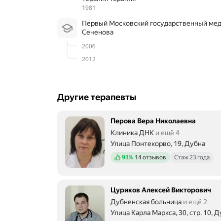
1981
Первый Московский государственный медицинский университет им. И.М.
Сеченова
2006
2012
Другие терапевты
Перова Вера Николаевна
Клиника ДНК
и ещё 4
Улица Понтекорво, 19, Дубна
Положительных отзывов
93%
14 отзывов
Стаж 23 года
Цуриков Алексей Викторович
Дубненская больница
и ещё 2
Улица Карла Маркса, 30, стр. 10, 