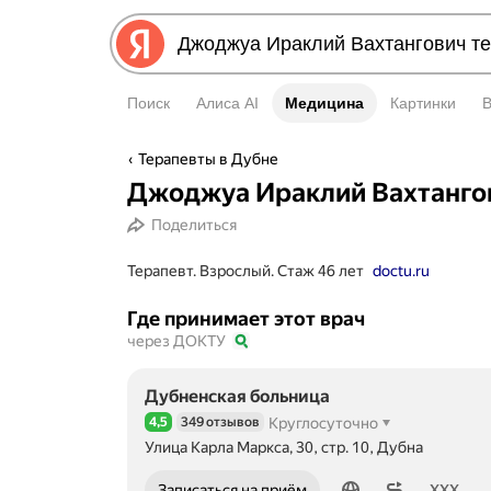
Поиск
Алиса AI
Медицина
Медицина
Картинки
Терапевты в Дубне
Джоджуа Ираклий Вахтанго
Поделиться
Терапевт. Взрослый. Стаж 46 лет
doctu.ru
Где принимает этот врач
через ДОКТУ
Дубненская больница
4,5
349 отзывов
Круглосуточно
Рейтинг 4,5 из 5
Улица Карла Маркса, 30, стр. 10, Дубна
Номер телефона: 122
Записаться на приём
XXX