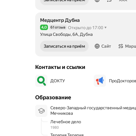
Медцентр Дубна
4,0
61 отзыв
Открыто до 17:00
Рейтинг 4,0 из 5
Улица Свободы, 6А, Дубна
Записаться на приём
Сайт
Мар
Контакты и ссылки
ДОКТУ
ПроДокторо
Образование
Северо-Западный государственный медицинский университет им. И.И.
Мечникова
Лечебное дело
1980
Терапия Терапия