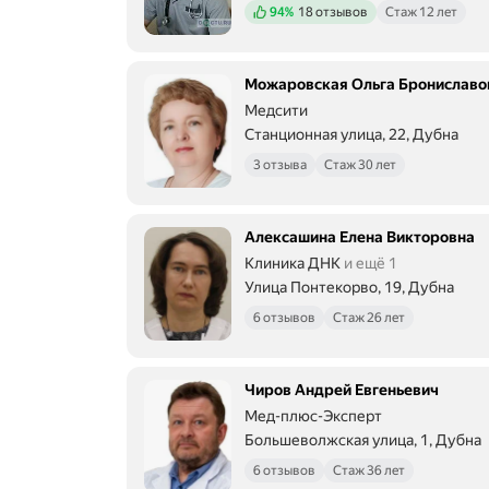
Положительных отзывов
94%
18 отзывов
Стаж 12 лет
Можаровская Ольга Брониславо
Медсити
Станционная улица, 22, Дубна
3 отзыва
Стаж 30 лет
Алексашина Елена Викторовна
Клиника ДНК
и ещё 1
Улица Понтекорво, 19, Дубна
6 отзывов
Стаж 26 лет
Чиров Андрей Евгеньевич
Мед-плюс-Эксперт
Большеволжская улица, 1, Дубна
6 отзывов
Стаж 36 лет