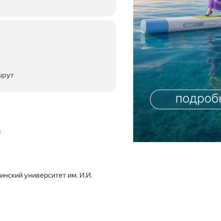
шрут
в