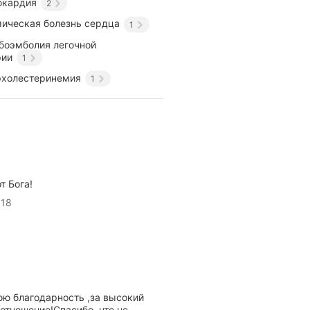
окардия
2
ическая болезнь сердца
1
боэмболия легочной
рии
1
рхолестеринемия
1
т Бога!
 18
ю благодарность ,за высокий
отношение!Спасибо ,что не