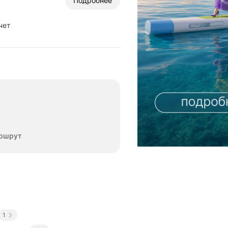
Подробнее
чет
ршрут
1