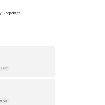
 университет
9 лет
9 лет