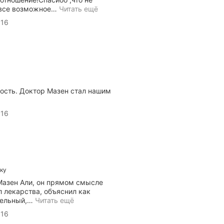
 все возможное
…
Читать ещё
 16
ость. Доктор Мазен стал нашим
 16
ику
Мазен Али, он прямом смысле
л лекарства, объяснил как
тельный,
…
Читать ещё
 16