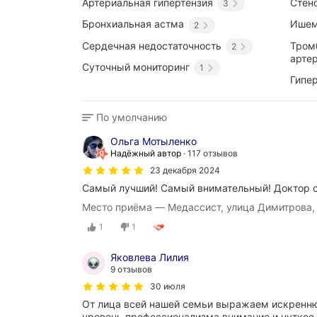
Артериальная гипертензия
Стен
3
Бронхиальная астма
Ишем
2
Сердечная недостаточность
Тром
2
арте
Суточный мониторинг
1
Гипе
По умолчанию
Ольга Мотыленко
Надёжный автор
117 отзывов
23 декабря 2024
Самый лучший! Самый внимательный! Доктор о
Место приёма — Медассист, улица Димитрова,
1
1
Яковлева Лилия
9 отзывов
30 июля
От лица всей нашей семьи выражаем искренню
уровень профессионализма,внимание и чуткое 