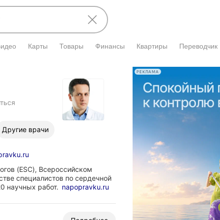
Видео
Карты
Товары
Финансы
Квартиры
Переводчик
РЕКЛАМА
ться
Другие врачи
ravku.ru
огов (ESC), Всероссийском
стве специалистов по сердечной
0 научных работ.
napopravku.ru