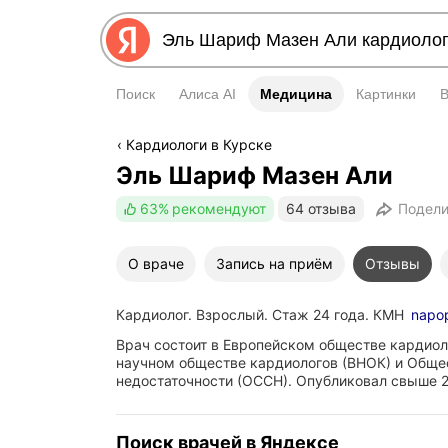
Поиск
Алиса AI
Медицина
Медицина
Картинки
Кардиологи в Курске
Эль Шариф Мазен Али
63%
рекомендуют
64 отзыва
Подели
О враче
Запись на приём
Отзывы
Кардиолог. Взрослый. Стаж 24 года. КМН
napop
Врач состоит в Европейском обществе кардиол
научном обществе кардиологов (ВНОК) и Обще
недостаточности (ОССН). Опубликовал свыше 2
Поиск врачей в Яндексе