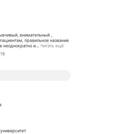
ывчивый, внимательный ,
пациентам, правильное название
е неоднократно и
…
Читать ещё
 16
в
 университет