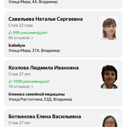
Улица Мира, 4А, Владимир
о
н
а
Савельева Наталья Сергеевна
н
Стаж 22 года
е
99%
рекомендуют
с
80 отзывов
п
Бэбибум
а
Улица Мира, 37А, Владимир
д
а
л
Козлова Людмила Ивановна
а
Стаж 37 лет
.
100%
рекомендуют
М
16 отзывов
ы
Клиника семейной медицины
с
Улица Растопчина, 53Д, Владимир
с
у
Ботвинова Елена Васильевна
п
р
Стаж 27 лет