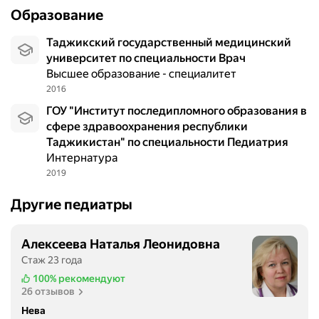
2
Образование
л
е
Таджикский государственный медицинский
т
университет по специальности Врач
,
Высшее образование - специалитет
т
2016
е
м
ГОУ "Институт последипломного образования в
п
сфере здравоохранения республики
е
Таджикистан" по специальности Педиатрия
р
Интернатура
а
2019
т
Другие педиатры
у
р
а
Алексеева Наталья Леонидовна
4
Стаж 23 года
0
100%
рекомендуют
°
26 отзывов
,
Нева
и