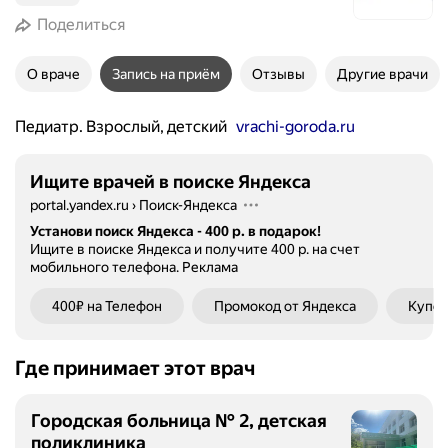
Поделиться
О враче
Запись на приём
Отзывы
Другие врачи
Педиатр. Взрослый, детский
vrachi-goroda.ru
Ищите врачей в поиске Яндекса
portal.yandex.ru
›
Поиск-Яндекса
Установи поиск Яндекса - 400 р. в подарок!
Ищите в поиске Яндекса и получите 400 р. на счет
мобильного телефона.
Реклама
400₽ на Телефон
Промокод от Яндекса
Купон
Где принимает этот врач
Городская больница № 2, детская
поликлиника