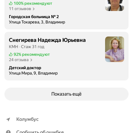
у
100%
рекомендуют
г
11 отзывов
о
Городская больница № 2
й
Улица Токарева, 3, Владимир
и
с
Снегирева Надежда Юрьевна
п
КМН
Стаж 31 год
у
г
92%
рекомендуют
24 отзыва
а
л
Детский доктор
Улица Мира, 9, Владимир
и
с
ь
и
Показать ещё
ж
е
н
Колумбус
а
у
Сообщить об ошибке
е