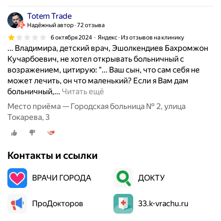
Totem Trade
Надёжный автор
72 отзыва
6 октября 2024
Яндекс · Из отзывов на клинику
... Владимира, детский врач, Эшолкендиев Бахромжон
Кучарбоевич, не хотел открывать больничный с
возражением, цитирую: "... Ваш сын, что сам себя не
может лечить, он что маленький? Если я Вам дам
З
больничный,...
Читать ещё
а
Место приёма — Городская больница № 2, улица
б
Токарева, 3
о
л
е
Контакты и ссылки
л
с
ВРАЧИ ГОРОДА
ы
ДОКТУ
н
,
ПроДокторов
33.k-vrachu.ru
1