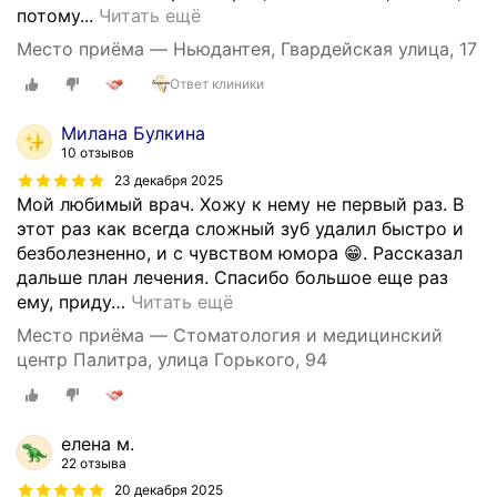
и
О
потому...
Читать ещё
л
б
Место приёма — Ньюдантея, Гвардейская улица, 17
ю
р
б
Ответ клиники
а
о
т
г
Милана Булкина
и
10 отзывов
о
л
у
23 декабря 2025
а
Мой любимый врач. Хожу к нему не первый раз. В
р
с
этот раз как всегда сложный зуб удалил быстро и
о
ь
безболезненно, и с чувством юмора 😁. Рассказал
в
в
дальше план лечения. Спасибо большое еще раз
н
к
ему, приду
…
Читать ещё
я
л
с
и
Место приёма — Стоматология и медицинский
л
н
центр Палитра, улица Горького, 94
о
и
ж
к
н
у
елена м.
о
Н
22 отзыва
с
ь
20 декабря 2025