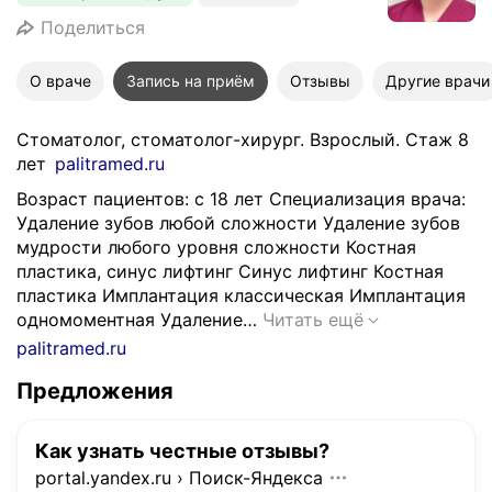
Поделиться
О враче
Запись на приём
Отзывы
Другие врачи
Стоматолог, стоматолог-хирург. Взрослый. Стаж 8
лет
palitramed.ru
Возраст пациентов: с 18 лет Специализация врача:
Удаление зубов любой сложности Удаление зубов
мудрости любого уровня сложности Костная
пластика, синус лифтинг Синус лифтинг Костная
пластика Имплантация классическая Имплантация
В
одномоментная Удаление…
Читать ещё
о
palitramed.ru
з
Предложения
р
а
с
Как узнать честные отзывы?
т
portal.yandex.ru
›
Поиск-Яндекса
п