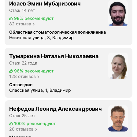
г
Исаев Эмин Мубаризович
8
К
)
Стаж 14 лет
о
,
98%
рекомендуют
с
а
82 отзыва
т
т
Областная стоматологическая поликлиника
н
а
Никитская улица, 3, Владимир
а
к
я
ж
п
Тумаркина Наталья Николаевна
е
л
Стаж 22 года
п
а
о
96%
рекомендуют
с
128 отзывов
с
т
т
Созвездие
и
Спасская улица, 1, Владимир
а
к
н
а
о
Нефедов Леонид Александрович
И
в
Стаж 25 лет
м
к
п
100%
рекомендуют
и
28 отзывов
л
и
а