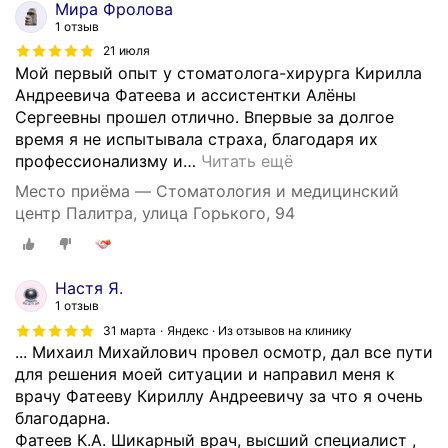
Мира Фролова
У
1 отзыв
д
21 июля
а
Мой первый опыт у стоматолога-хирурга Кирилла
л
Андреевича Фатеева и ассистентки Алёны
е
Сергеевны прошел отлично. Впервые за долгое
н
время я не испытывала страха, благодаря их
и
профессионализму и
…
Читать ещё
е
Место приёма — Стоматология и медицинский
з
центр Палитра, улица Горького, 94
у
б
о
в
Настя Я.
м
1 отзыв
у
31 марта
Яндекс · Из отзывов на клинику
д
... Михаил Михайлович провел осмотр, дал все пути
р
для решения моей ситуации и направил меня к
о
врачу Фатееву Кириллу Андреевичу за что я очень
с
благодарна.
т
Фатеев К.А. Шикарный врач, высший специалист ,