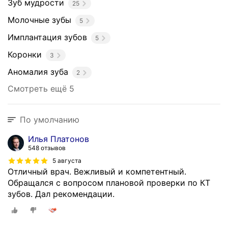
и
Зуб мудрости
25
е
Молочные зубы
5
з
у
Имплантация зубов
5
б
Коронки
3
о
в
Аномалия зуба
2
л
Смотреть ещё 5
ю
б
о
По умолчанию
й
с
Илья Платонов
л
548 отзывов
о
5 августа
ж
Отличный врач. Вежливый и компетентный.
н
Обращался с вопросом плановой проверки по КТ
о
зубов. Дал рекомендации.
с
т
и