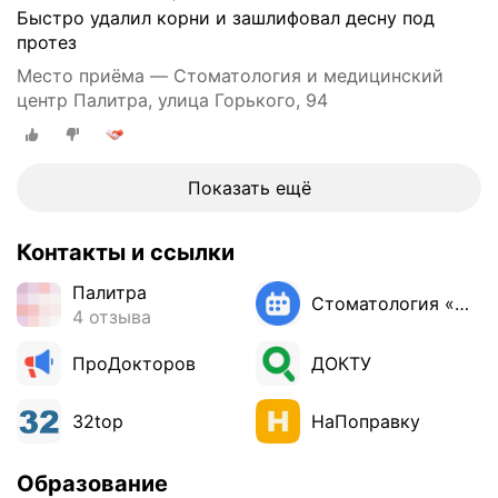
т
ю
Быстро удалил корни и зашлифовал десну под
и
д
протез
К
а
о
Место приёма — Стоматология и медицинский
н
с
центр Палитра, улица Горького, 94
т
т
е
н
я
а
д
Показать ещё
я
л
п
я
л
Контакты и ссылки
у
а
д
Палитра
с
а
Стоматология «Ньюдантея»
4 отзыва
т
л
и
е
ПроДокторов
ДОКТУ
к
н
а
и
,
32top
НаПоправку
я
с
З
и
у
Образование
н
б