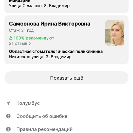
Мандарин
м
н
Улица Семашко, 8, Владимир
п
т
л
а
а
Самсонова Ирина Викторовна
ц
н
Стаж 31 год
и
т
100%
рекомендуют
я
о
21 отзыв
к
в
л
Областная стоматологическая поликлиника
.
Никитская улица, 3, Владимир
а
О
с
б
с
р
и
Показать ещё
а
ч
т
е
и
с
л
Колумбус
к
а
а
с
Сообщить об ошибке
я
ь
И
к
Правила рекомендаций
м
К