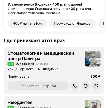
а
Установи поиск Яндекса - 400 р. в подарок!
Ищите в поиске Яндекса и получите 400 р. на счет
ц
мобильного телефона.
Реклама
и
е
400₽ на Телефон
Промокод от Яндекса
Ку
н
т
о
Где принимает этот врач
в
:
с
Стоматология и медицинский
1
центр Палитра
8
4,6
225 отзывов
Закрыто
Рейтинг 4,6 из 5
л
Улица Горького, 94, Владимир
е
Цена
Приём врача
300
₽
т
С
Записаться на приём
п
е
ц
Ньюдантея
и
5,0
195 отзывов
Закрыто