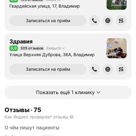
Рейтинг 5,0 из 5
а
Гвардейская улица, 17, Владимир
л
и
Записаться на приём
з
а
ц
Здравия
и
5,0
305 отзывов
Закрыто
я
Рейтинг 5,0 из 5
Улица Верхняя Дуброва, 36А, Владимир
в
р
Записаться на приём
а
ч
а
:
Показать ещё 1 клинику
У
д
Отзывы
·
75
а
л
Как Яндекс проверяет отзывы
е
О чём пишут пациенты
н