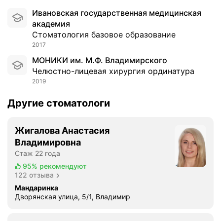
у
о
Ивановская государственная медицинская
с
в
академия
л
6
Стоматология базовое образование
и
,
2017
ф
7
МОНИКИ им. М.Ф. Владимирского
т
и
Челюстно-лицевая хирургия ординатура
и
з
2019
н
у
г
б
Другие стоматологи
С
о
и
в
н
м
Жигалова Анастасия
у
у
Владимировна
с
д
Стаж 22 года
л
р
95%
рекомендуют
и
о
122 отзыва
ф
с
Мандаринка
т
т
Дворянская улица, 5/1, Владимир
и
и
н
(