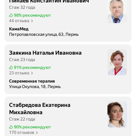
Пинаев Константин Иванович
л
Стаж 32 года
а
98%
рекомендуют
г
44 отзыва
о
КамаМед
д
Петропавловская улица, 63, Пермь
а
р
н
Заякина Наталья Ивановна
о
Стаж 23 года
с
91%
рекомендуют
т
23 отзыва
ь
Современная терапия
х
Улица Окулова, 18, Пермь
о
ч
у
Стабредова Екатерина
в
Михайловна
ы
Стаж 22 года
р
90%
рекомендуют
а
170 отзывов