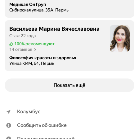
з
Медикал Он Груп
и
Сибирская улица, 35А, Пермь
т
ь
с
Васильева Марина Вячеславовна
в
Стаж 22 года
о
100%
рекомендуют
е
14 отзывов
м
Философия красоты и здоровья
у
Улица КИМ, 64, Пермь
в
р
а
Показать ещё
ч
у
-
А
Колумбус
н
а
Сообщить об ошибке
с
т
Правила рекомендаций