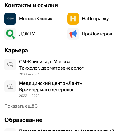
с
Контакты и ссылки
и
в
Мосина Клиник
НаПоправку
а
я
к
ДОКТУ
ПроДокторов
л
и
Карьера
н
и
СМ-Клиника, г. Москва
к
Трихолог, дерматовенеролог
а
2023 — 2024
в
Медицинский центр «Лайт»
ц
Врач-дерматовенеролог
е
2022 — 2023
н
т
Показать ещё 3
р
е
Образование
г
о