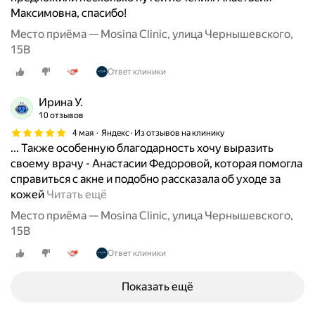
Максимовна, спасибо!
Место приёма — Mosina Clinic, улица Чернышевского,
15В
Ответ клиники
Ирина У.
10 отзывов
4 мая
Яндекс · Из отзывов на клинику
... Также особенную благодарность хочу выразить
своему врачу - Анастасии Федоровой, которая помогла
справиться с акне и подобно рассказала об уходе за
О
кожей
Читать ещё
ч
Место приёма — Mosina Clinic, улица Чернышевского,
е
15В
н
Ответ клиники
ь
к
р
Показать ещё
а