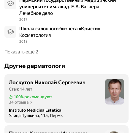
Пермский государственный медицинский
р
университет им. акад. Е.А. Вагнера
о
Лечебное дело
д
2017
а
Школа салонного бизнеса «Кристи»
.
Косметология
Т
2018
а
к
Показать ещё 2
ж
е
Другие дерматологи
о
с
Лоскутов Николай Сергеевич
о
Стаж 14 лет
б
е
100%
рекомендуют
34 отзыва
н
н
Instituto Medicina Estetica
Улица Пушкина, 115, Пермь
у
ю
б