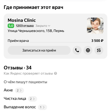
Где принимает этот врач
Mosina Clinic
5,0
1203 отзыва
Закрыто
Рейтинг 5,0 из 5
Улица Чернышевского, 15В, Пермь
Цена
3500
₽
Приём врача
3 500
Записаться на приём
Отзывы
·
34
Как Яндекс проверяет отзывы
О чём пишут пациенты
Акне
2
Чистка лица
2
Выпадение волос
1