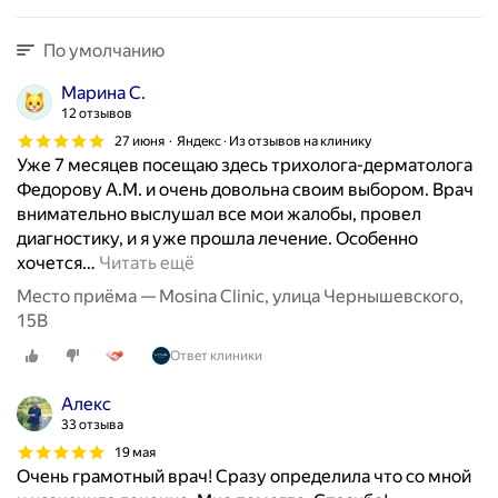
По умолчанию
Марина С.
12 отзывов
27 июня
Яндекс · Из отзывов на клинику
Уже 7 месяцев посещаю здесь трихолога-дерматолога
Федорову А.М. и очень довольна своим выбором. Врач
внимательно выслушал все мои жалобы, провел
диагностику, и я уже прошла лечение. Особенно
хочется
…
Читать ещё
Место приёма — Mosina Clinic, улица Чернышевского,
15В
Ответ клиники
Алекс
33 отзыва
19 мая
Очень грамотный врач! Сразу определила что со мной