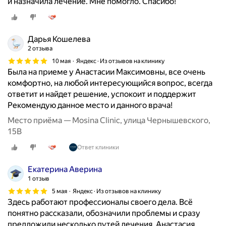
и назначила лечение. Мне помогло. Спасибо!
Дарья Кошелева
2 отзыва
10 мая
Яндекс · Из отзывов на клинику
Была на приеме у Анастасии Максимовны, все очень
комфортно, на любой интересующийся вопрос, всегда
ответит и найдет решение, успокоит и поддержит
Рекомендую данное место и данного врача!
Место приёма — Mosina Clinic, улица Чернышевского,
15В
Ответ клиники
Екатерина Аверина
1 отзыв
5 мая
Яндекс · Из отзывов на клинику
Здесь работают профессионалы своего дела. Всё
понятно рассказали, обозначили проблемы и сразу
предложили несколько путей лечения. Анастасия