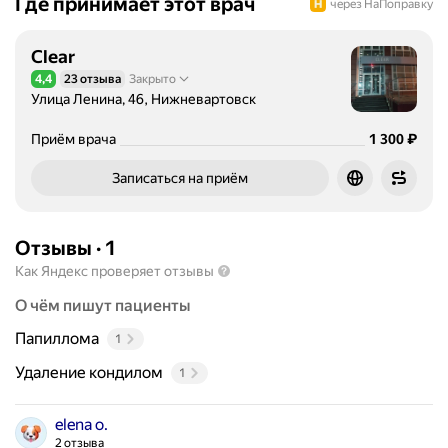
Где принимает этот врач
через НаПоправку
Clear
4,4
23 отзыва
Закрыто
Рейтинг 4,4 из 5
Улица Ленина, 46, Нижневартовск
Цена
1300
₽
Приём врача
1 300
Записаться на приём
Отзывы
·
1
Как Яндекс проверяет отзывы
О чём пишут пациенты
Папиллома
1
Удаление кондилом
1
elena o.
2 отзыва