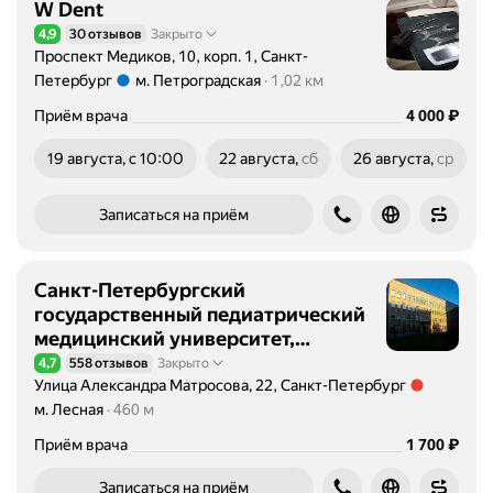
W Dent
и
к
4,9
30 отзывов
Закрыто
Рейтинг 4,9 из 5
Проспект Медиков, 10, корп. 1, Санкт-
о
Петербург
м. Петроградская
1,02 км
й
Метро м. Петроградская Расстояние 1,02 км
и
Цена
4000
₽
Приём врача
4 000
т
е
19 августа, с 10:00
22 августа,
сб
26 августа,
ср
суббота
среда
р
а
Записаться на приём
п
и
е
Санкт-Петербургский
й
государственный педиатрический
з
медицинский университет,
а
консультативно-диагностический
4,7
558 отзывов
Закрыто
Рейтинг 4,7 из 5
б
центр
Улица Александра Матросова, 22, Санкт-Петербург
о
Метро м. Лесная Расстояние 460 м
м. Лесная
460 м
л
Цена
1700
₽
Приём врача
1 700
е
в
Записаться на приём