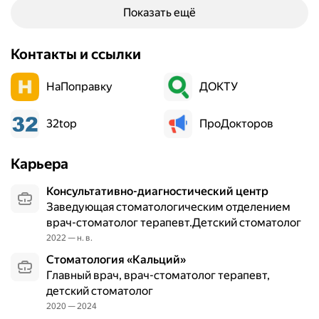
и
Показать ещё
м
л
а
д
т
Контакты и ссылки
а
и
н
т
НаПоправку
ДОКТУ
н
,
у
г
ю
32top
ПроДокторов
и
к
п
л
о
Карьера
и
п
н
л
Консультативно-диагностический центр
и
а
Заведующая стоматологическим отделением
к
з
врач-стоматолог терапевт.Детский стоматолог
у
и
2022 — н. в.
в
ю
Стоматология «Кальций»
ч
э
Главный врач, врач-стоматолог терапевт,
е
м
детский стоматолог
р
а
2020 — 2024
а
л