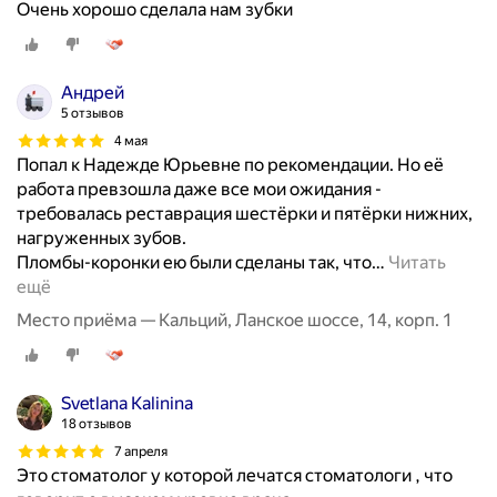
Очень хорошо сделала нам зубки
с
т
и
,
Андрей
в
5 отзывов
к
4 мая
л
Попал к Надежде Юрьевне по рекомендации. Но её
ю
работа превзошла даже все мои ожидания -
ч
требовалась реставрация шестёрки и пятёрки нижних,
а
нагруженных зубов.
я
Пломбы-коронки ею были сделаны так, что
…
Читать
к
ещё
а
Место приёма — Кальций, Ланское шоссе, 14, корп. 1
р
и
е
Svetlana Kalinina
с
18 отзывов
,
7 апреля
п
Это стоматолог у которой лечатся стоматологи , что
у