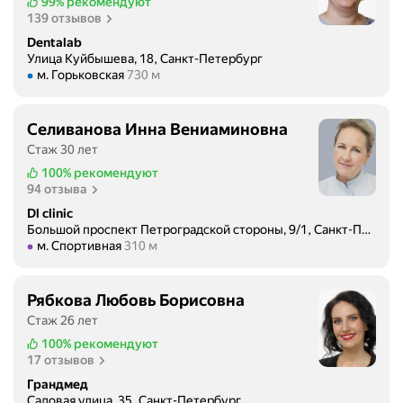
л
99%
рекомендуют
и
139 отзывов
о
к
ж
Dentalab
у
Улица Куйбышева, 18, Санкт-Петербург
и
с
Метро м. Горьковская Расстояние 730 м
м. Горьковская
730 м
т
а
е
.
л
П
Селиванова Инна Вениаминовна
ь
р
Стаж 30 лет
н
о
100%
рекомендуют
ы
в
94 отзыва
е
о
Dl clinic
.
д
Большой проспект Петроградской стороны, 9/1, Санкт-Петербург
П
и
Метро м. Спортивная Расстояние 310 м
м. Спортивная
310 м
о
т
н
с
р
Рябкова Любовь Борисовна
б
а
Стаж 26 лет
о
в
р
100%
рекомендуют
и
17 отзывов
а
л
н
Грандмед
о
а
Садовая улица, 35, Санкт-Петербург