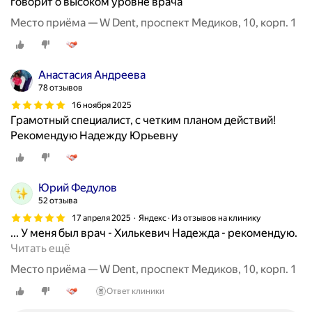
говорит о высоком уровне врача
л
ь
Место приёма — W Dent, проспект Медиков, 10, корп. 1
п
и
т
Анастасия Андреева
,
78 отзывов
п
16 ноября 2025
е
Грамотный специалист, с четким планом действий!
р
Рекомендую Надежду Юрьевну
и
о
д
Юрий Федулов
о
52 отзыва
н
17 апреля 2025
Яндекс · Из отзывов на клинику
т
... У меня был врач - Хилькевич Надежда - рекомендую.
и
П
Читать ещё
т
о
,
Место приёма — W Dent, проспект Медиков, 10, корп. 1
с
с
Ответ клиники
е
т
т
о