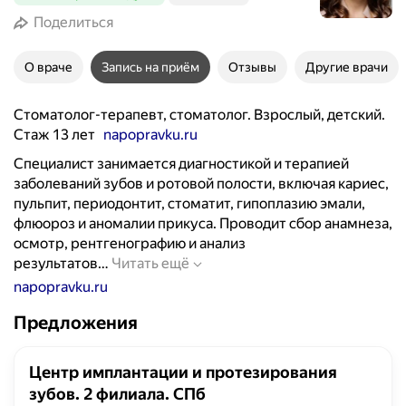
Поделиться
О враче
Запись на приём
Отзывы
Другие врачи
Стоматолог-терапевт, стоматолог. Взрослый, детский.
Стаж 13 лет
napopravku.ru
Специалист занимается диагностикой и терапией
заболеваний зубов и ротовой полости, включая кариес,
пульпит, периодонтит, стоматит, гипоплазию эмали,
флюороз и аномалии прикуса. Проводит сбор анамнеза,
осмотр, рентгенографию и анализ
С
результатов…
Читать ещё
п
napopravku.ru
е
Предложения
ц
и
а
Центр имплантации и протезирования
л
зубов. 2 филиала. СПб
и