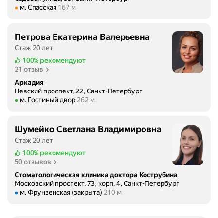
Метро м. Спасская Расстояние 167 м
с
м. Спасская
167 м
м
ь
н
о
е
Петрова Екатерина Валерьевна
ф
з
Стаж 20 лет
о
а
100%
рекомендуют
р
,
21 отзыв
м
о
л
Аркадия
с
Невский проспект, 22, Санкт-Петербург
е
м
Метро м. Гостиный двор Расстояние 262 м
м. Гостиный двор
262 м
н
о
и
т
е
р
Шумейко Светлана Владимировна
,
,
Стаж 20 лет
о
р
100%
рекомендуют
р
е
50 отзывов
г
н
Стоматологическая клиника доктора Кострубина
а
т
Московский проспект, 73, корп. 4, Санкт-Петербург
н
г
Метро м. Фрунзенская (закрыта) Расстояние 210 м
м. Фрунзенская (закрыта)
210 м
и
е
з
н