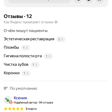
а
н
и
Отзывы
·
12
й
Как Яндекс проверяет отзывы
з
у
О чём пишут пациенты
б
Эстетическая реставрация
о
2
в
Пломбы
1
и
р
Гигиена полости рта
1
о
Чистка зубов
1
т
о
Коронки
1
в
о
По умолчанию
й
п
Ксения
о
Надёжный автор
94 отзыва
л
8 марта
о