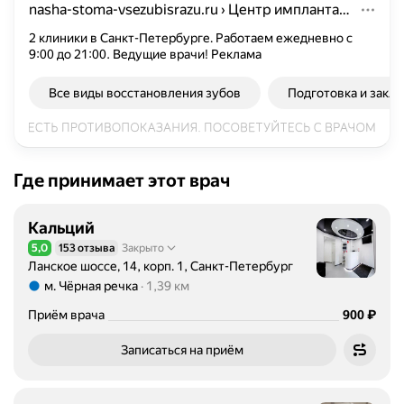
nasha-stoma-vsezubisrazu.ru
›
Центр имплантации и протезирования зубов. 2 филиала. СПб
с
т
2 клиники в Санкт-Петербурге. Работаем ежедневно с
9:00 до 21:00. Ведущие врачи!
з
Реклама
а
Все виды восстановления зубов
Подготовка и закл
н
и
м
а
е
Где принимает этот врач
т
с
Кальций
я
5,0
153 отзыва
Закрыто
д
Рейтинг 5,0 из 5
Ланское шоссе, 14, корп. 1, Санкт-Петербург
и
м. Чёрная речка
1,39 км
а
Метро м. Чёрная речка Расстояние 1,39 км
г
Цена
₽
Приём врача
900
н
Записаться на приём
о
с
т