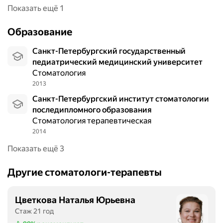
,
и
Показать ещё 1
в
,
п
ф
Образование
е
л
ч
ю
Санкт-Петербургский государственный
а
о
педиатрический медицинский университет
т
р
Стоматология
л
о
2013
е
з
Санкт-Петербургский институт стоматологии
н
и
последипломного образования
и
а
Стоматология терапевтическая
я
н
2014
т
о
о
Показать ещё 3
м
л
а
ь
Другие стоматологи-терапевты
л
к
и
о
и
Цветкова Наталья Юрьевна
п
п
Стаж 21 год
о
р