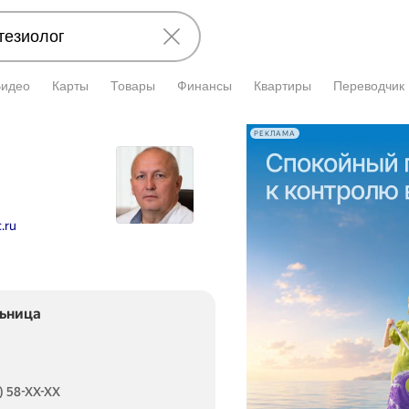
Видео
Карты
Товары
Финансы
Квартиры
Переводчик
РЕКЛАМА
.ru
льница
) 58-XX-XX