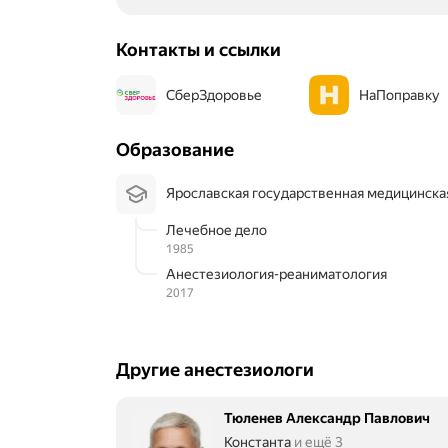
Контакты и ссылки
СберЗдоровье
НаПоправку
Образование
Ярославская государственная медицинска
Лечебное дело
1985
Анестезиология-реаниматология
2017
Другие анестезиологи
Тюленев Александр Павлович
Константа
и ещё 3