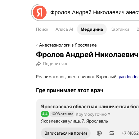
Поиск
Алиса AI
Медицина
Медицина
Картинки
Анестезиологи в Ярославле
Фролов Андрей Николаевич
Поделиться
Реаниматолог, анестезиолог. Взрослый
yar.docdoc
Где принимает этот врач
Ярославская областная клиническая бо
4,4
1003 отзыва
Круглосуточно
Рейтинг 4,4 из 5
Яковлевская улица, 7, Ярославль
Номер телефона: +74852582342
Записаться на приём
+7 (4852