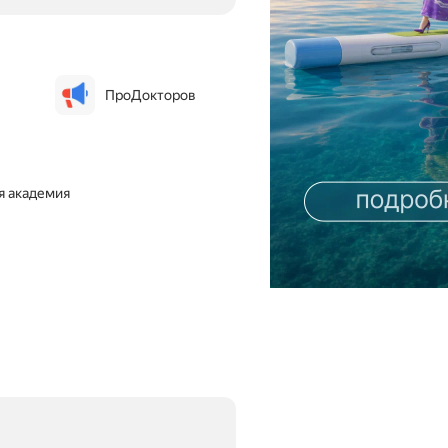
ПроДокторов
я академия