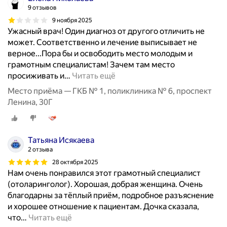
9 отзывов
9 ноября 2025
Ужасный врач! Один диагноз от другого отличить не
может. Соответственно и лечение выписывает не
верное...Пора бы и освободить место молодым и
грамотным специалистам! Зачем там место
просиживать и
…
Читать ещё
Место приёма — ГКБ № 1, поликлиника № 6, проспект
Ленина, 30Г
Татьяна Исякаева
2 отзыва
28 октября 2025
Нам очень понравился этот грамотный специалист
(отоларинголог). Хорошая, добрая женщина. Очень
благодарны за тёплый приём, подробное разъяснение
и хорошее отношение к пациентам. Дочка сказала,
что
…
Читать ещё