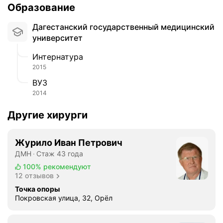
л
Образование
е
ц
Дагестанский государственный медицинский
и
университет
с
т
Интернатура
э
2015
к
ВУЗ
т
2014
о
м
Другие хирурги
и
я
;
Журило Иван Петрович
Р
ДМН
Стаж 43 года
а
100%
рекомендуют
с
12 отзывов
с
Точка опоры
е
Покровская улица, 32, Орёл
ч
е