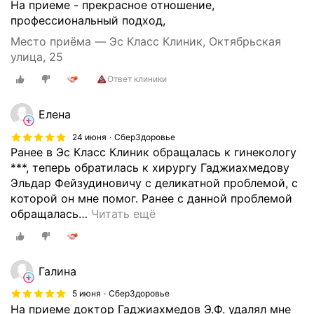
п
На приеме - прекрасное отношение,
р
профессиональный подход,
и
Место приёма — Эс Класс Клиник, Октябрьская
е
улица, 25
м
;
Ответ клиники
Г
р
Елена
ы
24 июня
СберЗдоровье
ж
Ранее в Эс Класс Клиник обращалась к гинекологу
е
***, теперь обратилась к хирургу Гаджиахмедову
с
Эльдар Фейзудиновичу с деликатной проблемой, с
е
которой он мне помог. Ранее с данной проблемой
ч
обращалась
…
Читать ещё
е
н
и
е
Галина
(
п
5 июня
СберЗдоровье
На приеме доктор Гаджиахмедов Э.Ф. удалял мне
у