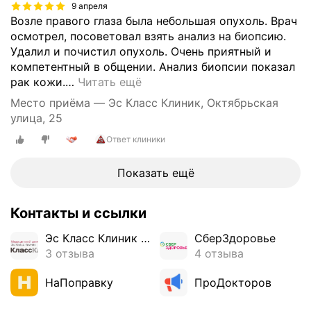
б
9 апреля
Возле правого глаза была небольшая опухоль. Врач
е
осмотрел, посоветовал взять анализ на биопсию.
л
Удалил и почистил опухоль. Очень приятный и
о
компетентный в общении. Анализ биопсии показал
й
рак кожи.
…
Читать ещё
л
и
Место приёма — Эс Класс Клиник, Октябрьская
н
улица, 25
и
Ответ клиники
и
ж
Показать ещё
и
в
о
Контакты и ссылки
т
а
Эс Класс Клиник Орел
СберЗдоровье
)
3 отзыва
4 отзыва
;
Х
НаПоправку
ПроДокторов
о