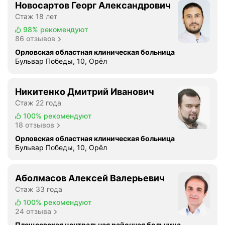
Новосартов Георг Александрович
н
Стаж 18 лет
и
е
98%
рекомендуют
86 отзывов
с
п
Орловская областная клиническая больница
Бульвар Победы, 10, Орёл
а
е
к
Никитенко Дмитрий Иванович
б
Стаж 22 года
р
100%
рекомендуют
ю
18 отзывов
ш
Орловская областная клиническая больница
н
Бульвар Победы, 10, Орёл
о
й
п
Аболмасов Алексей Валерьевич
о
Стаж 33 года
л
100%
рекомендуют
о
24 отзыва
с
Плещеевская центральная районная больница