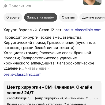
Поделиться
О враче
Запись на приём
Отзывы
Другие врачи
Хирург. Взрослый. Стаж 12 лет
orel.s-classclinic.com
Проводит хирургические вмешательства:
Хирургический прием; Грыжесечение (пупочные,
паховые, грыжи белой линии живота);
Холецистэктомия; Рассечение спаек брюшной
полости; Лапароскопическое удаление
хронического аппендицита; Лапароскопическое
П
удаление…
Читать ещё
р
orel.s-classclinic.com
о
в
Центр хирургии «СМ-Клиника». Онлайн
о
запись! 24/7
д
centr-hirurgii.ru
›
Центр хирургии «СМ-Клиника». Онлайн запись! 24/7
и
т
Врачи хирурги высшей категории. Современные