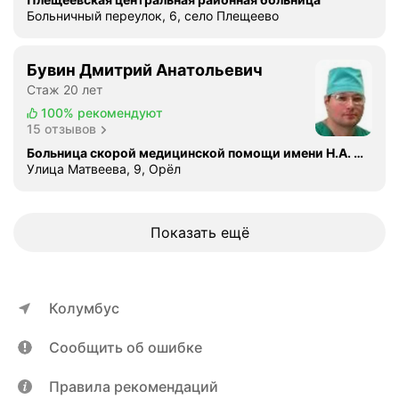
т
Больничный переулок, 6, село Плещеево
и
;
Л
Бувин Дмитрий Анатольевич
а
Стаж 20 лет
п
100%
рекомендуют
а
15 отзывов
р
Больница скорой медицинской помощи имени Н.А. Семашко
о
Улица Матвеева, 9, Орёл
с
к
о
Показать ещё
п
и
ч
е
Колумбус
с
к
Сообщить об ошибке
о
е
Правила рекомендаций
у