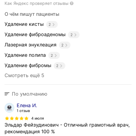
л
Как Яндекс проверяет отзывы
ь
О чём пишут пациенты
с
т
Удаление кисты
2
в
Удаление фиброаденомы
2
а
:
Лазерная энуклеация
2
Х
Удаление полипа
2
и
р
Удаление фибромы
2
у
Смотреть ещё 5
р
г
и
По умолчанию
ч
е
Елена И.
с
1 отзыв
к
4 июля
и
Эльдар Фейзудинович - Отличный грамотный врач,
й
рекомендация 100 %