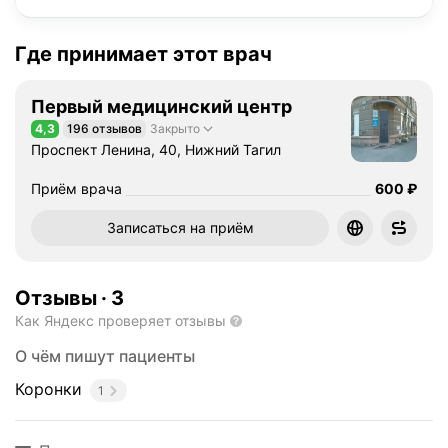
Где принимает этот врач
Первый медицинский центр
4,3
196 отзывов
Закрыто
Рейтинг 4,3 из 5
Проспект Ленина, 40, Нижний Тагил
Цена
Приём врача
600
₽
Записаться на приём
Отзывы
·
3
Как Яндекс проверяет отзывы
О чём пишут пациенты
Коронки
1