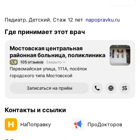
Педиатр. Детский. Стаж 12 лет
napopravku.ru
Где принимает этот врач
Мостовская центральная
районная больница, поликлиника
1,9
105 отзывов
Закрыто
Рейтинг 1,9 из 5
Первомайская улица, 111А, посёлок
городского типа Мостовской
Записаться на приём
Контакты и ссылки
НаПоправку
ПроДокторов