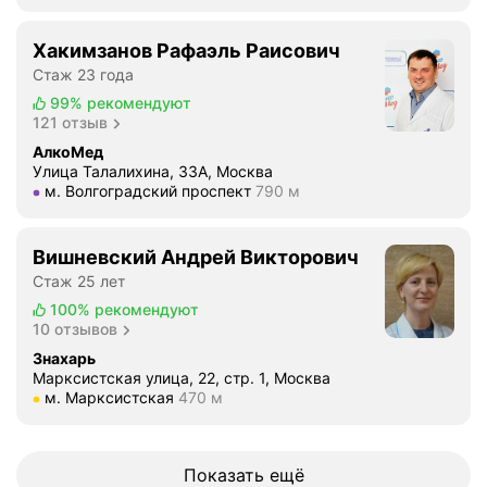
Хакимзанов Рафаэль Раисович
Стаж 23 года
99%
рекомендуют
121 отзыв
АлкоМед
Улица Талалихина, 33А, Москва
Метро м. Волгоградский проспект Расстояние 790 м
м. Волгоградский проспект
790 м
Вишневский Андрей Викторович
Стаж 25 лет
100%
рекомендуют
10 отзывов
Знахарь
Марксистская улица, 22, стр. 1, Москва
Метро м. Марксистская Расстояние 470 м
м. Марксистская
470 м
Показать ещё