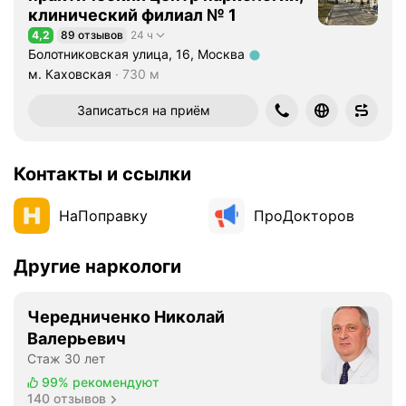
клинический филиал № 1
4,2
89 отзывов
24 ч
Рейтинг 4,2 из 5
Болотниковская улица, 16, Москва
Метро м. Каховская Расстояние 730 м
м. Каховская
730 м
Записаться на приём
Контакты и ссылки
НаПоправку
ПроДокторов
Другие наркологи
Чередниченко Николай
Валерьевич
Стаж 30 лет
99%
рекомендуют
140 отзывов