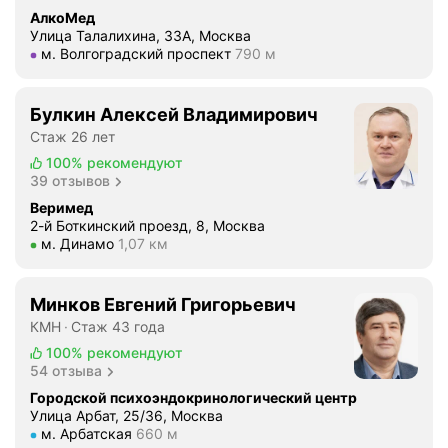
АлкоМед
Улица Талалихина, 33А, Москва
Метро м. Волгоградский проспект Расстояние 790 м
м. Волгоградский проспект
790 м
Булкин Алексей Владимирович
Стаж 26 лет
100%
рекомендуют
39 отзывов
Веримед
2-й Боткинский проезд, 8, Москва
Метро м. Динамо Расстояние 1,07 км
м. Динамо
1,07 км
Минков Евгений Григорьевич
КМН
Стаж 43 года
100%
рекомендуют
54 отзыва
Городской психоэндокринологический центр
Улица Арбат, 25/36, Москва
Метро м. Арбатская Расстояние 660 м
м. Арбатская
660 м