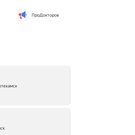
ПроДокторов
фтекамск
мск