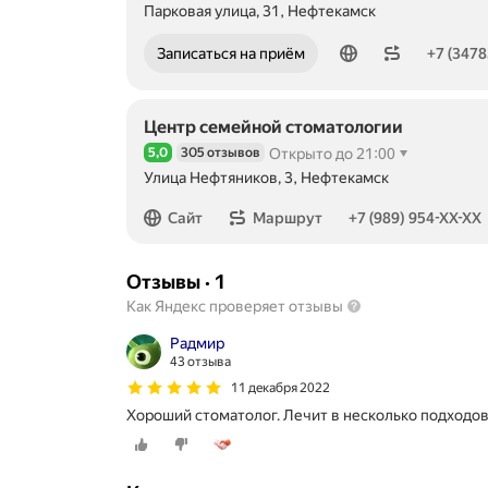
Парковая улица, 31, Нефтекамск
Номер телефона: +73478374484
Записаться на приём
+7 (3478
Центр семейной стоматологии
5,0
305 отзывов
Открыто до 21:00
Рейтинг 5,0 из 5
Улица Нефтяников, 3, Нефтекамск
Номер телефона: +79899545768
Сайт
Маршрут
+7 (989) 954-XX-XX
Отзывы
·
1
Как Яндекс проверяет отзывы
Радмир
43 отзыва
11 декабря 2022
Хороший стоматолог. Лечит в несколько подходов