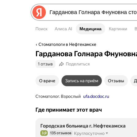
Поиск
Алиса AI
Медицина
Медицина
Картинки
Стоматологи в Нефтекамске
Гарданова Голнара Фнуновн
1 отзыв
Поделиться
О враче
Запись на приём
Отзывы
Д
Стоматолог. Взрослый
ufa.docdoc.ru
Где принимает этот врач
Городская больница г. Нефтекамска
3,9
135 отзывов
Круглосуточно
Рейтинг 3,9 из 5