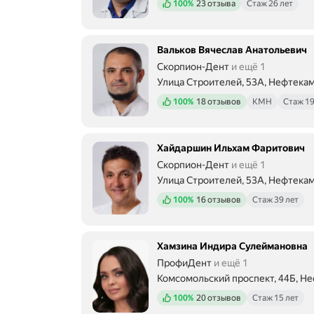
Положительных отзывов
100%
23 отзыва
Стаж 26 лет
Вальков Вячеслав Анатольевич
Скорпион-Дент
и ещё 1
Улица Строителей, 53А, Нефтека
Положительных отзывов
100%
18 отзывов
КМН
Стаж 19
Хайдаршин Ильхам Фаритович
Скорпион-Дент
и ещё 1
Улица Строителей, 53А, Нефтека
Положительных отзывов
100%
16 отзывов
Стаж 39 лет
Хамзина Индира Сулеймановна
ПрофиДент
и ещё 1
Комсомольский проспект, 44Б, Н
Положительных отзывов
100%
20 отзывов
Стаж 15 лет