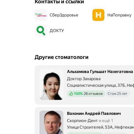
Контакты и ссылки
СберЗдоровье
НаПоправку
ДОКТУ
Другие стоматологи
Альхамова Гульшат Назегатовна
Доктор Захарова
Социалистическая улица, 37Б, Не
Положительных отзывов
100%
26 отзывов
Стаж 25 лет
Вахонин Андрей Павлович
Скорпион-Дент
и ещё 1
Улица Строителей, 53А, Нефтека