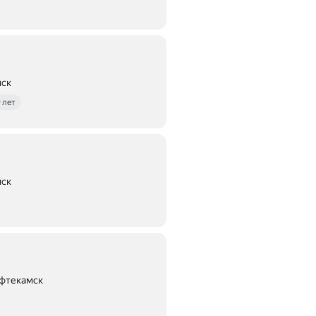
мск
 лет
мск
ефтекамск