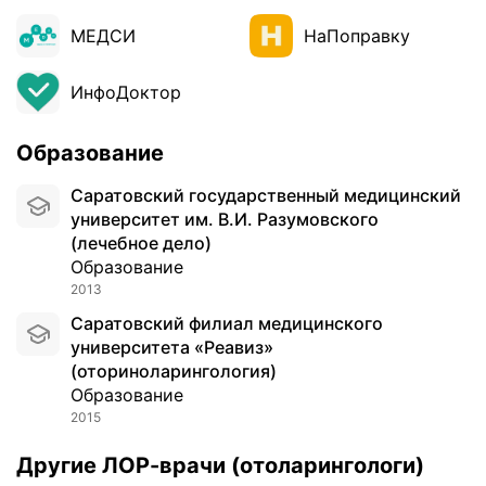
о
МЕДСИ
НаПоправку
в
(
о
ИнфоДоктор
с
м
Образование
о
т
Саратовский государственный медицинский
р
университет им. В.И. Разумовского
Л
(лечебное дело)
О
Образование
Р
2013
о
р
Саратовский филиал медицинского
г
университета «Реавиз»
а
(оториноларингология)
н
Образование
о
2015
в
Другие ЛОР-врачи (отоларингологи)
,