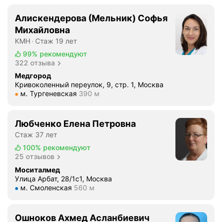
п
р
Алискендерова (Мельник) Софья
о
Михайловна
в
КМН
Стаж 19 лет
е
99%
рекомендуют
д
322 отзыва
е
Медгород
н
Кривоколенный переулок, 9, стр. 1, Москва
и
Метро м. Тургеневская Расстояние 390 м
м. Тургеневская
390 м
е
э
н
Любченко Елена Петровна
д
Стаж 37 лет
о
100%
рекомендуют
с
25 отзывов
к
Моситалмед
о
Улица Арбат, 28/1с1, Москва
п
Метро м. Смоленская Расстояние 560 м
м. Смоленская
560 м
и
ч
Ошноков Ахмед Асланбиевич
е