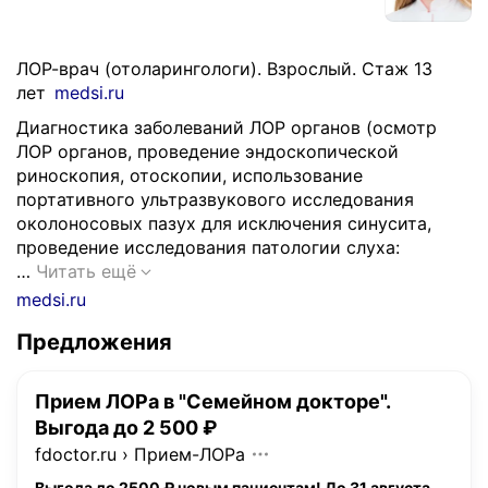
ЛОР-врач (отоларингологи). Взрослый. Стаж 13
лет
medsi.ru
Диагностика заболеваний ЛОР органов (осмотр
ЛОР органов, проведение эндоскопической
риноскопия, отоскопии, использование
портативного ультразвукового исследования
околоносовых пазух для исключения синусита,
проведение исследования патологии слуха:
Д
…
Читать ещё
и
medsi.ru
а
Предложения
г
н
о
Прием ЛОРа в "Семейном докторе".
с
Выгода до 2 500 ₽
т
fdoctor.ru
›
Прием-ЛОРа
и
к
Выгода до 2500 ₽ новым пациентам! До 31 августа