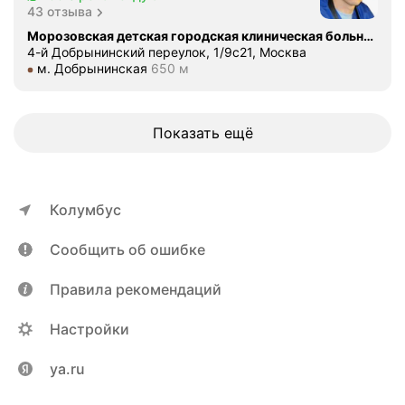
о
43 отзыва
п
Морозовская детская городская клиническая больница
и
4-й Добрынинский переулок, 1/9с21, Москва
и
Метро м. Добрынинская Расстояние 650 м
м. Добрынинская
650 м
,
и
с
Показать ещё
п
о
л
ь
Колумбус
з
о
Сообщить об ошибке
в
а
Правила рекомендаций
н
и
Настройки
е
п
ya.ru
о