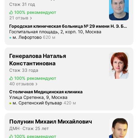
Стаж 31 год
с
к
100%
рекомендуют
21 отзыв
о
й
Городская клиническая больница № 29 имени Н. Э. Баумана, корпус № 10 Хирургический
Госпитальная площадь, 2, корп. 10, Москва
р
Метро м. Лефортово Расстояние 620 м
м. Лефортово
620 м
и
н
о
Генералова Наталья
с
Константиновна
к
Стаж 33 года
о
100%
рекомендуют
п
40 отзывов
и
Столичная Медицинская клиника
я
Улица Сретенка, 9, Москва
,
Метро м. Сретенский бульвар Расстояние 420 м
м. Сретенский бульвар
420 м
о
т
о
Полунин Михаил Михайлович
с
ДМН
Стаж 25 лет
к
100%
рекомендуют