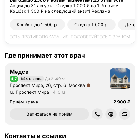
Акция до 31 августа. Скидка 1 000 ₽ на 1-й прием.
а
Кэшбэк 1 500 ₽ на следующий визит!
Реклама
з
а
Кэшбэк до 1 500 р.
Скидка 1 000 р.
Детск
б
о
л
е
в
Где принимает этот врач
а
н
Медси
и
4,7
644 отзыва
До 21:00
Рейтинг 4,7 из 5
й
Проспект Мира, 26, стр. 6, Москва
Л
Метро м. Проспект Мира Расстояние 410 м
м. Проспект Мира
410 м
О
Цена
2900
Приём врача
2 900
₽
Р
о
Записаться на приём
р
г
а
Контакты и ссылки
н