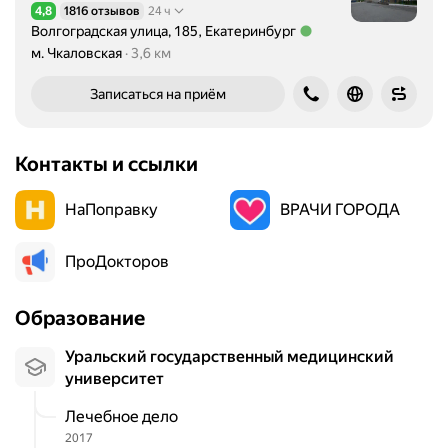
4,8
1816 отзывов
24 ч
Рейтинг 4,8 из 5
Волгоградская улица, 185, Екатеринбург
Метро м. Чкаловская Расстояние 3,6 км
м. Чкаловская
3,6 км
Записаться на приём
Контакты и ссылки
НаПоправку
ВРАЧИ ГОРОДА
ПроДокторов
Образование
Уральский государственный медицинский
университет
Лечебное дело
2017