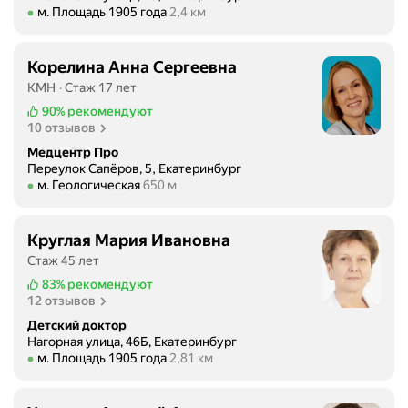
Метро м. Площадь 1905 года Расстояние 2,4 км
м. Площадь 1905 года
2,4 км
Корелина Анна Сергеевна
КМН
Стаж 17 лет
90%
рекомендуют
10 отзывов
Медцентр Про
Переулок Сапёров, 5, Екатеринбург
Метро м. Геологическая Расстояние 650 м
м. Геологическая
650 м
Круглая Мария Ивановна
Стаж 45 лет
83%
рекомендуют
12 отзывов
Детский доктор
Нагорная улица, 46Б, Екатеринбург
Метро м. Площадь 1905 года Расстояние 2,81 км
м. Площадь 1905 года
2,81 км