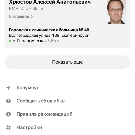
Хрюстов Алексей Анатольевич
КМН
Стаж 36 лет
6 отзывов
Городская клиническая больница № 40
Волгоградская улица, 189, Екатеринбург
Метро м. Геологическая Расстояние 3,6 км
м. Геологическая
3,6 км
Показать ещё
Колумбус
Сообщить об ошибке
Правила рекомендаций
Настройки