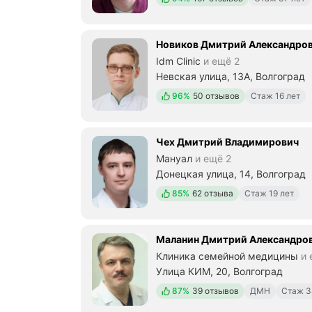
Новиков Дмитрий Александро
Idm Clinic
и ещё 2
Невская улица, 13А, Волгоград
Положительных отзывов
96%
50 отзывов
Стаж 16 лет
Чех Дмитрий Владимирович
Мануал
и ещё 2
Донецкая улица, 14, Волгоград
Положительных отзывов
85%
62 отзыва
Стаж 19 лет
Маланин Дмитрий Александро
Клиника семейной медицины
и 
Улица КИМ, 20, Волгоград
Положительных отзывов
87%
39 отзывов
ДМН
Стаж 3