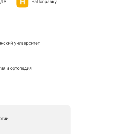
ОДА
НаПоправку
инский университет
гия и ортопедия
огии