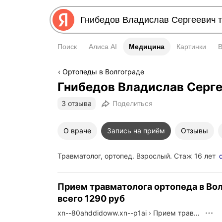
Поиск
Алиса AI
Медицина
Медицина
Картинки
Ортопеды в Волгограде
Гнибедов Владислав Серг
3 отзыва
Поделиться
О враче
Запись на приём
Отзывы
Травматолог, ортопед. Взрослый. Стаж 16 лет
Прием травматолога ортопеда в Во
всего 1290 руб
xn--80ahddidoww.xn--p1ai
›
Прием травматолога ортопеда в Волгограде всего 1290 руб