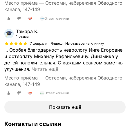
Место приёма — Остеоми, набережная Обводного
л
канала, 147-149
у
ч
Ответ клиники
а
Тамара К.
л
1 отзыв
о
с
7 февраля
Яндекс · Из отзывов на клинику
... Особая благодарность неврологу Инге Егоровне
ь
и остеопату Михаилу Рафаильевичу. Динамика у
п
детей положительная. С каждым сеансом заметны
о
П
улучшения.
Читать ещё
м
р
а
Место приёма — Остеоми, набережная Обводного
е
ж
канала, 147-149
к
е
Ответ клиники
р
ш
а
ь
с
Показать ещё
,
н
п
а
о
Контакты и ссылки
я
г