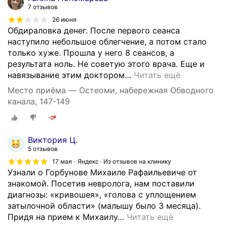
ц
7 отзывов
е
26 июня
й
Обдираловка денег. После первого сеанса
.
наступило небольшое облегчение, а потом стало
О
только хуже. Прошла у него 8 сеансов, а
б
результата ноль. Не советую этого врача. Еще и
ы
навязывание этим доктором
…
Читать ещё
ч
Место приёма — Остеоми, набережная Обводного
н
канала, 147-149
о
к
о
г
Виктория Ц.
д
5 отзывов
а
17 мая
Яндекс · Из отзывов на клинику
т
Узнали о Горбунове Михаиле Рафаильевиче от
а
знакомой. Посетив невролога, нам поставили
к
диагнозы: «кривошея», «голова с уплощением
о
затылочной области» (малышу было 3 месяца).
е
Придя на прием к Михаилу
…
Читать ещё
с