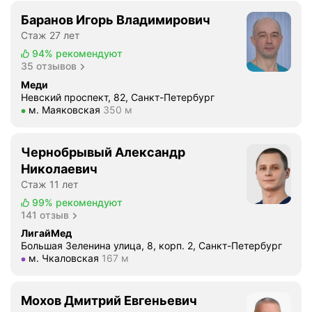
а
р
Баранов Игорь Владимирович
р
о
Стаж 27 лет
н
ш
94%
рекомендуют
о
ё
35 отзывов
с
л
Меди
т
м
Невский проспект, 82, Санкт-Петербург
ь
е
Метро м. Маяковская Расстояние 350 м
м. Маяковская
350 м
н
с
е
я
в
ц
Чернобрывый Александр
р
,
Николаевич
о
а
Стаж 11 лет
л
с
99%
рекомендуют
о
т
141 отзыв
г
а
ЛигайМед
у
н
Большая Зеленина улица, 8, корп. 2, Санкт-Петербург
И
о
Метро м. Чкаловская Расстояние 167 м
м. Чкаловская
167 м
н
в
г
и
Мохов Дмитрий Евгеньевич
е
л