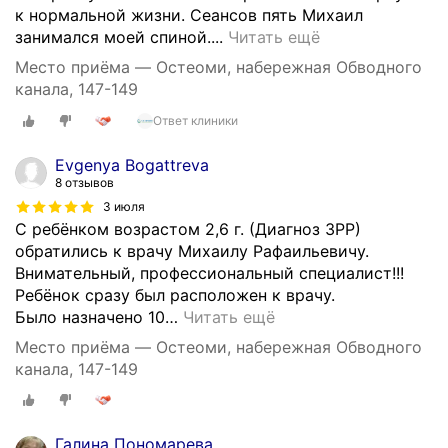
к нормальной жизни. Сеансов пять Михаил
Б
занимался моей спиной....
Читать ещё
ы
Место приёма — Остеоми, набережная Обводного
л
канала, 147-149
а
Ответ клиники
п
р
Evgenya Bogattreva
о
8 отзывов
б
3 июля
л
С ребёнком возрастом 2,6 г. (Диагноз ЗРР)
е
обратились к врачу Михаилу Рафаильевичу.
м
Внимательный, профессиональный специалист!!!
а
Ребёнок сразу был расположен к врачу.
с
Было назначено 10
…
Читать ещё
п
о
Место приёма — Остеоми, набережная Обводного
я
канала, 147-149
с
н
и
Галина Пономарева