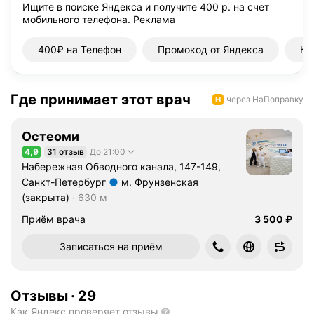
Ищите в поиске Яндекса и получите 400 р. на счет
мобильного телефона.
Реклама
400₽ на Телефон
Промокод от Яндекса
Ку
Где принимает этот врач
через НаПоправку
Остеоми
4,9
31 отзыв
До 21:00
Рейтинг 4,9 из 5
Набережная Обводного канала, 147-149,
Санкт-Петербург
м. Фрунзенская
Метро м. Фрунзенская (закрыта) Расстояние 630 м
(закрыта)
630 м
Цена
3500
Приём врача
3 500
₽
Записаться на приём
Отзывы
·
29
Как Яндекс проверяет отзывы