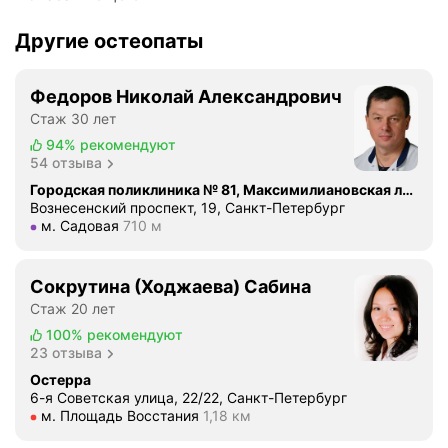
е
п
д
р
Другие остеопаты
о
о
к
х
т
о
Федоров Николай Александрович
о
д
Стаж 30 лет
р
и
94%
рекомендуют
а
л
54 отзыва
!
о
Городская поликлиника № 81, Максимилиановская лечебница
О
.
Вознесенский проспект, 19, Санкт-Петербург
с
Н
Метро м. Садовая Расстояние 710 м
м. Садовая
710 м
о
о
б
в
Сокрутина (Ходжаева) Сабина
а
э
я
Стаж 20 лет
т
б
о
100%
рекомендуют
л
23 отзыва
т
а
р
Остерра
г
6-я Советская улица, 22/22, Санкт-Петербург
а
Метро м. Площадь Восстания Расстояние 1,18 км
м. Площадь Восстания
1,18 км
о
з
д
п