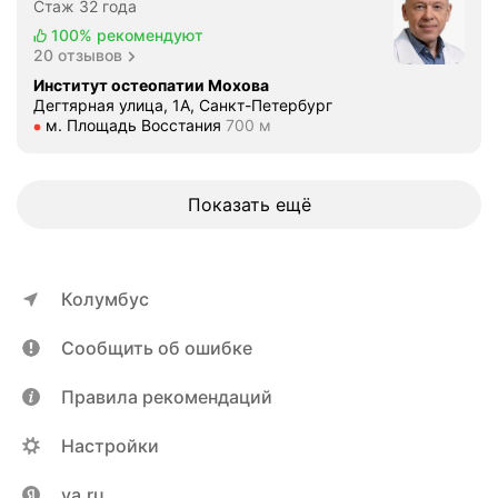
Е
Стаж 32 года
о
г
с
100%
рекомендуют
о
20 отзывов
ь
р
х
Институт остеопатии Мохова
о
Дегтярная улица, 1А, Санкт-Петербург
у
Метро м. Площадь Восстания Расстояние 700 м
м. Площадь Восстания
700 м
в
ж
н
е
е
и
и
Показать ещё
х
о
у
с
ж
т
е
Колумбус
е
.
о
Б
Сообщить об ошибке
п
о
а
л
Правила рекомендаций
т
ь
у
в
Настройки
М
п
и
о
ya.ru
х