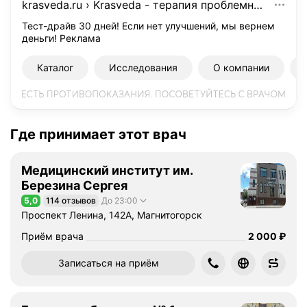
krasveda.ru
›
Krasveda - терапия проблемных зон и очагов
Тест-драйв 30 дней! Если нет улучшений, мы вернем
деньги!
Реклама
Каталог
Исследования
О компании
Где принимает этот врач
Медицинский институт им.
Березина Сергея
5,0
114 отзывов
До 23:00
Рейтинг 5,0 из 5
Проспект Ленина, 142А, Магнитогорск
Цена
2000
Приём врача
2 000
₽
Записаться на приём