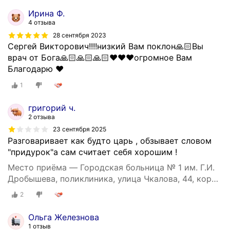
Ирина Ф.
4 отзыва
28 сентября 2023
Сергей Викторович!!!!низкий Вам поклон🙏🏻Вы
врач от Бога🙏🏻🙏🏻🙏🏻♥️♥️♥️огромное Вам
Благодарю ♥️
1
григорий ч.
2 отзыва
23 сентября 2025
Разговаривает как будто царь , обзывает словом
"придурок"а сам считает себя хорошим !
Место приёма — Городская больница № 1 им. Г.И.
Дробышева, поликлиника, улица Чкалова, 44, корп.
1
2
Ольга Железнова
1 отзыв