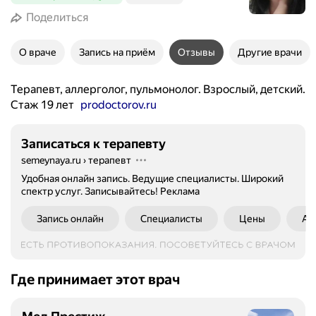
Поделиться
О враче
Запись на приём
Отзывы
Другие врачи
Терапевт, аллерголог, пульмонолог. Взрослый, детский.
Стаж 19 лет
prodoctorov.ru
Записаться к терапевту
semeynaya.ru
›
терапевт
Удобная онлайн запись. Ведущие специалисты. Широкий
спектр услуг. Записывайтесь!
Реклама
Запись онлайн
Специалисты
Цены
Ад
Где принимает этот врач