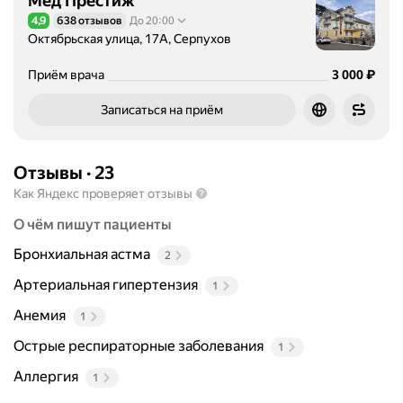
Мед Престиж
4,9
638 отзывов
До 20:00
Рейтинг 4,9 из 5
Октябрьская улица, 17А, Серпухов
Цена
3000
₽
Приём врача
3 000
Записаться на приём
Отзывы
·
23
Как Яндекс проверяет отзывы
О чём пишут пациенты
Бронхиальная астма
2
Артериальная гипертензия
1
Анемия
1
Острые респираторные заболевания
1
Аллергия
1