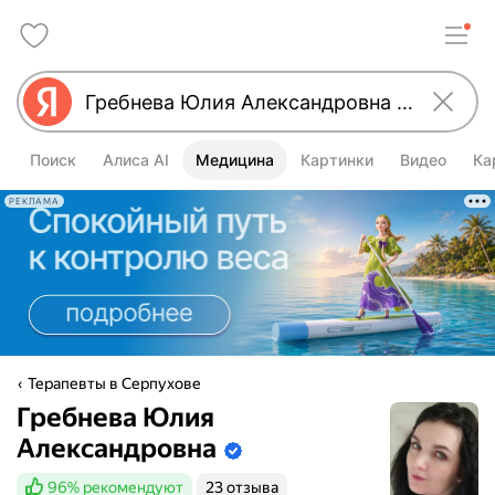
Поиск
Алиса AI
Медицина
Картинки
Видео
Ка
РЕКЛАМА
Терапевты в Серпухове
Гребнева Юлия
Александровна
Информация в этом блоке подтверж
96%
рекомендуют
23 отзыва