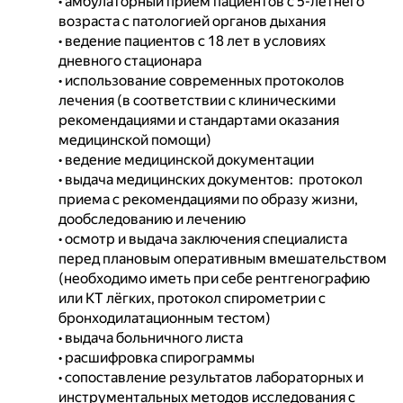
• амбулаторный прием пациентов с 5-летнего 
возраста с патологией органов дыхания 

• ведение пациентов с 18 лет в условиях 
дневного стационара 

• использование современных протоколов 
лечения (в соответствии с клиническими 
рекомендациями и стандартами оказания 
медицинской помощи)

• ведение медицинской документации

• выдача медицинских документов:  протокол 
приема с рекомендациями по образу жизни, 
дообследованию и лечению

• осмотр и выдача заключения специалиста 
перед плановым оперативным вмешательством 
(необходимо иметь при себе рентгенографию 
или КТ лёгких, протокол спирометрии с 
бронходилатационным тестом)

• выдача больничного листа

• расшифровка спирограммы

• сопоставление результатов лабораторных и 
инструментальных методов исследования с 