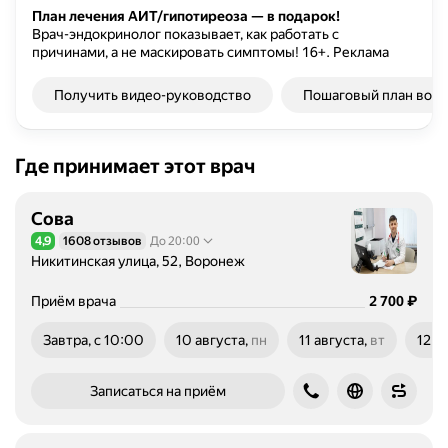
План лечения АИТ/гипотиреоза — в подарок!
Врач-эндокринолог показывает, как работать с
причинами, а не маскировать симптомы!
16+.
Реклама
Получить видео-руководство
Пошаговый план восс
Где принимает этот врач
Сова
4,9
1608 отзывов
До 20:00
Рейтинг 4,9 из 5
Никитинская улица, 52, Воронеж
Цена
2700
₽
Приём врача
2 700
Завтра, с 10:00
10 августа,
пн
11 августа,
вт
12 а
понедельник
вторник
сред
Записаться на приём