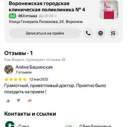
Воронежская городская
клиническая поликлиника № 4
4,0
863 отзыва
До 20:00
Рейтинг 4,0 из 5
Улица Генерала Лизюкова, 24, Воронеж
Записаться на приём
Отзывы
·
1
Как Яндекс проверяет отзывы
Алёна Башинская
7 отзывов
12 мая 2025
Грамотный, приветливый доктор. Приятно было
походить на прием !
Контакты и ссылки
Сова
СберЗдоровье