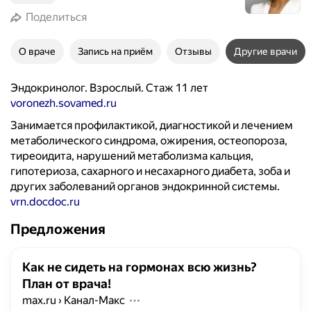
Поделиться
О враче
Запись на приём
Отзывы
Другие врачи
Эндокринолог. Взрослый. Стаж 11 лет
voronezh.sovamed.ru
Занимается профилактикой, диагностикой и лечением
метаболического синдрома, ожирения, остеопороза,
тиреоидита, нарушений метаболизма кальция,
гипотериоза, сахарного и несахарного диабета, зоба и
других заболеваний органов эндокринной системы.
vrn.docdoc.ru
Предложения
Как не сидеть на гормонах всю жизнь?
План от врача!
max.ru
›
Канал-Макс