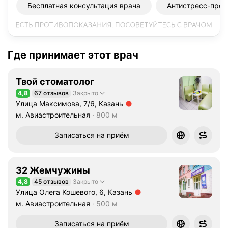
Бесплатная консультация врача
Антистресс-прот
Где принимает этот врач
Твой стоматолог
4,8
67 отзывов
Закрыто
Рейтинг 4,8 из 5
Улица Максимова, 7/6, Казань
Метро м. Авиастроительная Расстояние 800 м
м. Авиастроительная
800 м
Записаться на приём
32 Жемчужины
4,8
45 отзывов
Закрыто
Рейтинг 4,8 из 5
Улица Олега Кошевого, 6, Казань
Метро м. Авиастроительная Расстояние 500 м
м. Авиастроительная
500 м
Записаться на приём