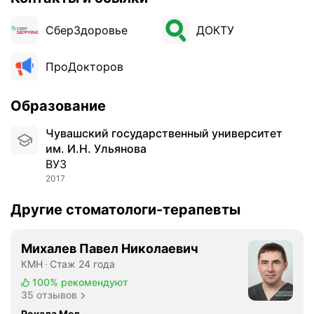
е
н
СберЗдоровье
ДОКТУ
е
с
к
ПроДокторов
о
л
Образование
ь
к
Чувашский государственный университет
о
им. И.Н. Ульянова
л
ВУЗ
е
2017
т
с
Другие стоматологи-терапевты
с
а
Михалев Павел Николаевич
м
КМН
Стаж 24 года
о
г
100%
рекомендуют
35 отзывов
о
о
Рокада Мед