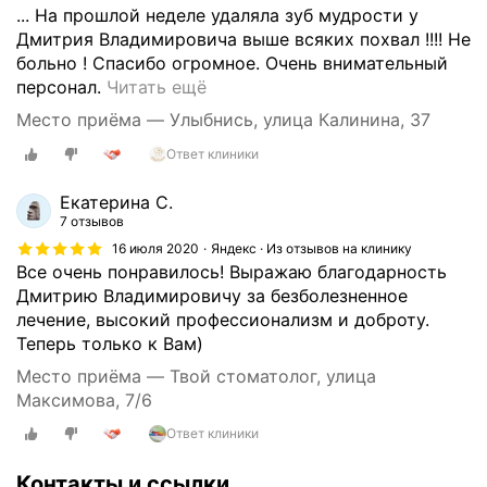
... На прошлой неделе удаляла зуб мудрости у
Дмитрия Владимировича выше всяких похвал !!!! Не
больно ! Спасибо огромное. Очень внимательный
Х
персонал.
Читать ещё
о
Место приёма — Улыбнись, улица Калинина, 37
ж
Ответ клиники
у
в
Екатерина С.
э
7 отзывов
т
16 июля 2020
Яндекс · Из отзывов на клинику
у
Все очень понравилось! Выражаю благодарность
к
Дмитрию Владимировичу за безболезненное
л
лечение, высокий профессионализм и доброту.
и
Теперь только к Вам)
н
и
Место приёма — Твой стоматолог, улица
к
Максимова, 7/6
у
Ответ клиники
у
ж
Контакты и ссылки