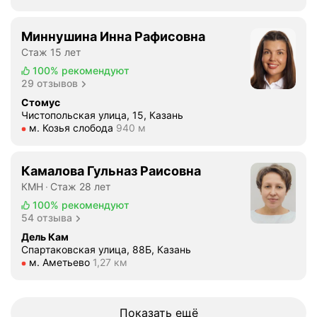
о
л
Миннушина Инна Рафисовна
ь
Стаж 15 лет
н
а
100%
рекомендуют
29 отзывов
.
О
Стомус
Чистопольская улица, 15, Казань
л
Метро м. Козья слобода Расстояние 940 м
м. Козья слобода
940 м
ь
г
а
Камалова Гульназ Раисовна
В
КМН
Стаж 28 лет
л
100%
рекомендуют
а
54 отзыва
д
Дель Кам
и
Спартаковская улица, 88Б, Казань
м
Метро м. Аметьево Расстояние 1,27 км
м. Аметьево
1,27 км
и
р
о
Показать ещё