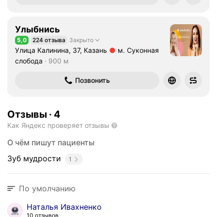
Улыбнись
5,0
224 отзыва
Закрыто
Рейтинг 5,0 из 5
Улица Калинина, 37, Казань
м. Суконная
Метро м. Суконная слобода Расстояние 900 м
слобода
900 м
Позвонить
Отзывы
·
4
Как Яндекс проверяет отзывы
О чём пишут пациенты
Зуб мудрости
1
По умолчанию
Наталья Ивахненко
10 отзывов