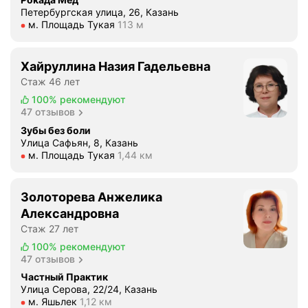
т
Петербургская улица, 26, Казань
Метро м. Площадь Тукая Расстояние 113 м
м. Площадь Тукая
113 м
к
р
ы
Хайруллина Назия Гадельевна
т
Стаж 46 лет
и
100%
рекомендуют
я
47 отзывов
.
Зубы без боли
П
Улица Сафьян, 8, Казань
о
Метро м. Площадь Тукая Расстояние 1,44 км
м. Площадь Тукая
1,44 км
л
н
о
Золоторева Анжелика
с
Александровна
т
Стаж 27 лет
ь
100%
рекомендуют
ю
47 отзывов
д
Частный Практик
о
Улица Серова, 22/24, Казань
в
Метро м. Яшьлек Расстояние 1,12 км
м. Яшьлек
1,12 км