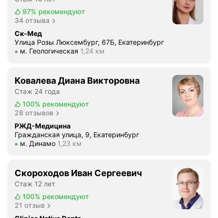
и
97%
рекомендуют
т
34 отзыва
ь
Ск-Мед
.
Улица Розы Люксембург, 67Б, Екатеринбург
О
Метро м. Геологическая Расстояние 1,24 км
м. Геологическая
1,24 км
б
р
Ковалева Диана Викторовна
а
т
Стаж 24 года
и
100%
рекомендуют
л
28 отзывов
а
РЖД-Медицина
с
Гражданская улица, 9, Екатеринбург
Метро м. Динамо Расстояние 1,23 км
м. Динамо
1,23 км
ь
к
Г
Скороходов Иван Сергеевич
у
Стаж 12 лет
з
100%
рекомендуют
е
21 отзыв
н