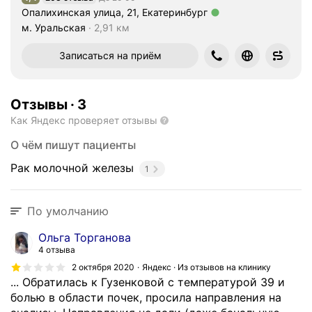
Рейтинг 1,4 из 5
Опалихинская улица, 21, Екатеринбург
Метро м. Уральская Расстояние 2,91 км
м. Уральская
2,91 км
Записаться на приём
Отзывы
·
3
Как Яндекс проверяет отзывы
О чём пишут пациенты
Рак молочной железы
1
По умолчанию
Ольга Торганова
4 отзыва
2 октября 2020
Яндекс · Из отзывов на клинику
... Обратилась к Гузенковой с температурой 39 и
болью в области почек, просила направления на