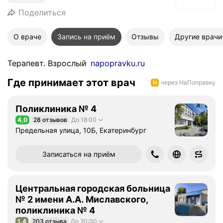
Поделиться
О враче
Запись на приём
Отзывы
Другие врачи
Терапевт. Взрослый
napopravku.ru
Где принимает этот врач
через НаПоправку
Поликлиника № 4
4,0
28 отзывов
До 18:00
Рейтинг 4,0 из 5
Предельная улица, 10Б, Екатеринбург
Записаться на приём
Центральная городская больница
№ 2 имени А.А. Миславского,
поликлиника № 4
1,4
203 отзыва
До 20:00