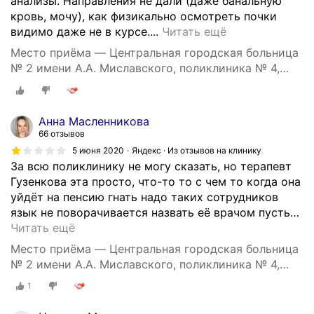
анализы. Направления не дали (даже банальную
кровь, мочу), как физикально осмотреть почки
С
видимо даже не в курсе....
Читать ещё
т
Место приёма — Центральная городская больница
а
№ 2 имени А.А. Миславского, поликлиника № 4,
р
Опалихинская улица, 21
а
ю
Анна Масленникова
с
66 отзывов
ь
5 июня 2020
Яндекс · Из отзывов на клинику
л
За всю поликлинику не могу сказать, но терапевт
и
Гузенкова эта просто, что-то то с чем то когда она
ш
уйдёт на пенсию гнать надо таких сотрудников
н
язык не поворачивается назвать её врачом пусть
…
и
Читать ещё
й
р
Место приёма — Центральная городская больница
а
№ 2 имени А.А. Миславского, поликлиника № 4,
з
Опалихинская улица, 21
1
н
е