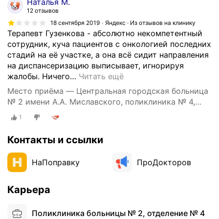
Наталья М.
о
12 отзывов
б
18 сентября 2019
Яндекс · Из отзывов на клинику
р
Терапевт Гузенкова - абсолютно некомпетентный
а
сотрудник, куча пациентов с онкологией последних
щ
стадий на её участке, а она всё сидит направления
а
на диспансеризацию выписывает, игнорируя
т
жалобы. Ничего
…
Читать ещё
ь
Место приёма — Центральная городская больница
с
№ 2 имени А.А. Миславского, поликлиника № 4,
я
Опалихинская улица, 21
,
1
с
и
Контакты и ссылки
д
я
НаПоправку
ПроДокторов
т
т
Карьера
а
м
т
Поликлиника больницы № 2, отделение № 4