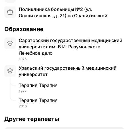
о
л
Поликлиника больницы №2 (ул.
ь
Опалихинская, д. 21) на Опалихинской
к
о
Образование
ч
т
Саратовский государственный медицинский
о
университет им. В.И. Разумовского
б
Лечебное дело
ы
1976
б
Уральский государственный медицинский
о
университет
л
ь
Терапия Терапия
н
1977
и
Терапия Терапия
ч
2016
н
ы
Другие терапевты
й
в