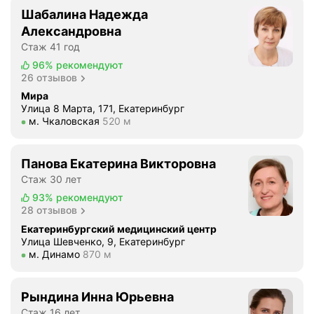
Шабалина Надежда
ы
п
Александровна
и
Стаж 41 год
с
96%
рекомендуют
а
26 отзывов
т
Мира
ь
Улица 8 Марта, 171, Екатеринбург
Метро м. Чкаловская Расстояние 520 м
м. Чкаловская
520 м
,
н
о
Панова Екатерина Викторовна
н
Стаж 30 лет
и
93%
рекомендуют
к
28 отзывов
а
Екатеринбургский медицинский центр
к
Улица Шевченко, 9, Екатеринбург
н
Метро м. Динамо Расстояние 870 м
м. Динамо
870 м
е
л
е
Рындина Инна Юрьевна
ч
Стаж 16 лет