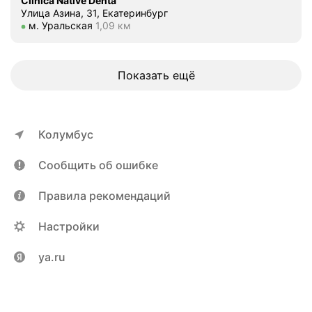
Clinica Native Denta
к
Улица Азина, 31, Екатеринбург
о
Метро м. Уральская Расстояние 1,09 км
м. Уральская
1,09 км
в
о
й
Показать ещё
с
т
е
м
Колумбус
п
е
Сообщить об ошибке
р
а
Правила рекомендаций
т
у
Настройки
р
о
ya.ru
й
3
9
и