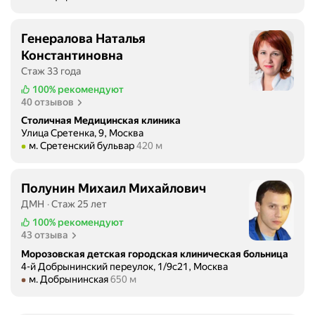
Генералова Наталья
Константиновна
Стаж 33 года
100%
рекомендуют
40 отзывов
Столичная Медицинская клиника
Улица Сретенка, 9, Москва
Метро м. Сретенский бульвар Расстояние 420 м
м. Сретенский бульвар
420 м
Полунин Михаил Михайлович
ДМН
Стаж 25 лет
100%
рекомендуют
43 отзыва
Морозовская детская городская клиническая больница
4-й Добрынинский переулок, 1/9с21, Москва
Метро м. Добрынинская Расстояние 650 м
м. Добрынинская
650 м