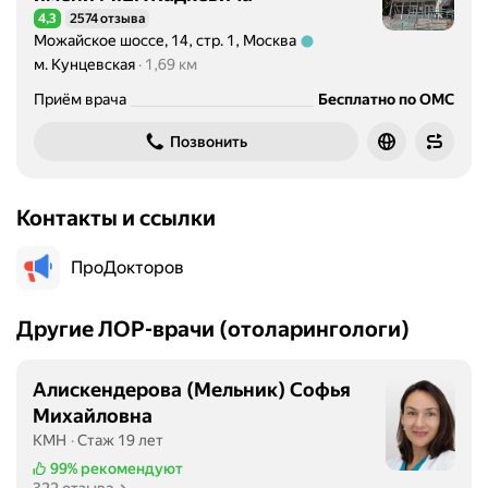
4,3
2574 отзыва
Рейтинг 4,3 из 5
Можайское шоссе, 14, стр. 1, Москва
Метро м. Кунцевская Расстояние 1,69 км
м. Кунцевская
1,69 км
Приём врача
Бесплатно по ОМС
Позвонить
Контакты и ссылки
ПроДокторов
Другие ЛОР-врачи (отоларингологи)
Алискендерова (Мельник) Софья
Михайловна
КМН
Стаж 19 лет
99%
рекомендуют