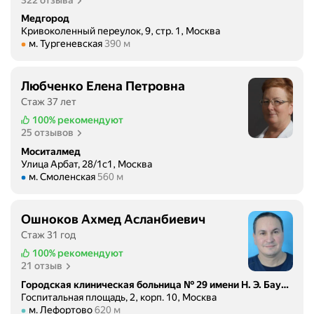
322 отзыва
Медгород
Кривоколенный переулок, 9, стр. 1, Москва
Метро м. Тургеневская Расстояние 390 м
м. Тургеневская
390 м
Любченко Елена Петровна
Стаж 37 лет
100%
рекомендуют
25 отзывов
Моситалмед
Улица Арбат, 28/1с1, Москва
Метро м. Смоленская Расстояние 560 м
м. Смоленская
560 м
Ошноков Ахмед Асланбиевич
Стаж 31 год
100%
рекомендуют
21 отзыв
Городская клиническая больница № 29 имени Н. Э. Баумана, корпус № 10 Хирургический
Госпитальная площадь, 2, корп. 10, Москва
Метро м. Лефортово Расстояние 620 м
м. Лефортово
620 м