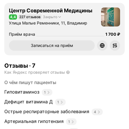
Центр Современной Медицины
4,4
227 отзывов
Закрыто
Рейтинг 4,4 из 5
Улица Малые Ременники, 11, Владимир
Цена
1700
Приём врача
1 700
₽
Записаться на приём
Отзывы
·
7
Как Яндекс проверяет отзывы
О чём пишут пациенты
Гиповитаминоз
1
Дефицит витамина Д
1
Острые респираторные заболевания
4
Артериальная гипотензия
1