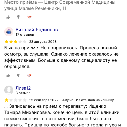
Место приёма — Центр Современной Медицины,
а
улица Малые Ременники, 11
с
ь
в
п
Виталий Родионов
р
17 отзывов
о
28 августа 2023
ш
Был на приеме. Не понравилось. Провела полный
л
осмотр, выслушала. Однако лечение оказалось не
о
эффективным. Больше к данному специалисту не
м
обращался.
г
о
д
Лиза12
у
3 отзыва
н
25 сентября 2022
Яндекс · Из отзывов на клинику
е
... Записалась на прием к терапевту: Ищенко
с
Тамара Михайловна. Конечно цены в этой клиники
к
самые высокие, но это мелочи, было бы за что
о
платить. Пришла по жалобе больного горла и уха и