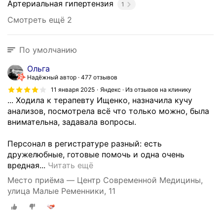
Артериальная гипертензия
1
Смотреть ещё 2
По умолчанию
Ольга
Надёжный автор
477 отзывов
11 января 2025
Яндекс · Из отзывов на клинику
... Ходила к терапевту Ищенко, назначила кучу
анализов, посмотрела всё что только можно, была
внимательна, задавала вопросы.
Персонал в регистратуре разный: есть
дружелюбные, готовые помочь и одна очень
К
вредная...
Читать ещё
л
Место приёма — Центр Современной Медицины,
и
улица Малые Ременники, 11
н
и
к