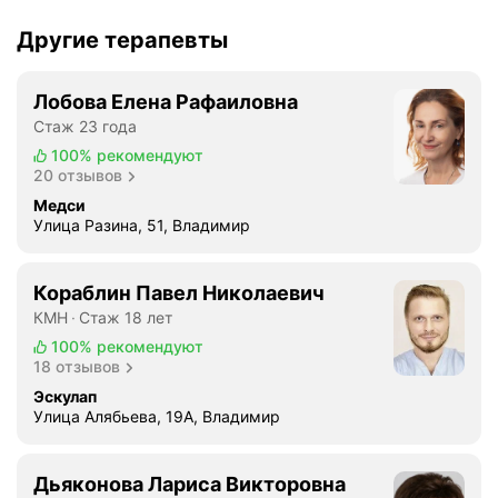
е
л
д
Другие терапевты
о
а
г
в
у
Лобова Елена Рафаиловна
н
К
Стаж 23 года
о
о
.
100%
рекомендуют
л
20 отзывов
Е
е
с
Медси
с
т
Улица Разина, 51, Владимир
о
ь
в
с
у
Кораблин Павел Николаевич
в
,
КМН
Стаж 18 лет
о
н
100%
рекомендуют
и
е
18 отзывов
п
с
л
Эскулап
к
Улица Алябьева, 19А, Владимир
ю
а
с
з
ы
а
Дьяконова Лариса Викторовна
и