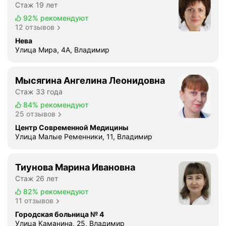
л
Стаж 19 лет
м
а
92%
рекомендуют
и
б
12 отзывов
н
ы
Нева
у
ч
Улица Мира, 4А, Владимир
с
т
ы
о
.
Мысягина Ангелина Леонидовна
б
В
Стаж 33 года
ы
о
о
84%
рекомендуют
т
25 отзывов
н
с
п
Центр Современной Медицины
е
Улица Малые Ременники, 11, Владимир
о
й
м
ч
о
а
Тиунова Марина Ивановна
г
с
Стаж 26 лет
,
х
82%
рекомендуют
х
о
11 отзывов
р
т
Городская больница № 4
у
е
Улица Каманина, 25, Владимир