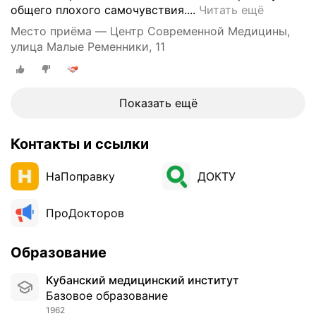
л
Х
общего плохого самочувствия....
Читать ещё
ь
о
Место приёма — Центр Современной Медицины,
к
ж
улица Малые Ременники, 11
о
у
р
в
а
д
з
а
Показать ещё
.
н
Д
н
в
Контакты и ссылки
у
а
ю
р
НаПоправку
ДОКТУ
к
а
л
з
и
ПроДокторов
а
н
к
и
н
Образование
к
е
у
Кубанский медицинский институт
в
у
Базовое образование
р
ж
1962
о