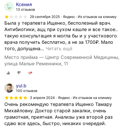
Ксения
а
13 отзывов
п
29 сентября 2025
Яндекс · Из отзывов на клинику
о
Была у терапевта Ищенко, бесполезный врач.
н
Антибиотики, ацц при сухом кашле и все такое..
р
такую консультация я могла бы и у участкового
а
врача получить бесплатно, а не за 1700₽. Мало
в
того, допущена
…
Читать ещё
и
л
Место приёма — Центр Современной Медицины,
а
улица Малые Ременники, 11
с
ь
,
yul.b
о
100 отзывов
б
3 апреля 2024
Яндекс · Из отзывов на клинику
р
Очень рекомендую терапевта Ищенко Тамару
а
Михайловну. Доктор старой закалки, очень
щ
грамотная, приятная. Анализы уже второй раз
а
сдаю все здесь, быстро, никаких очередей.
л