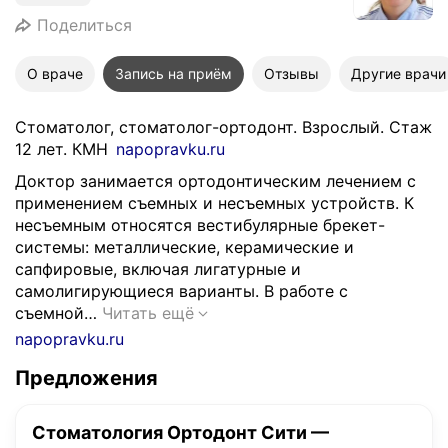
Поделиться
О враче
Запись на приём
Отзывы
Другие врачи
Стоматолог, стоматолог-ортодонт. Взрослый. Стаж
12 лет. КМН
napopravku.ru
Доктор занимается ортодонтическим лечением с
применением съемных и несъемных устройств. К
несъемным относятся вестибулярные брекет-
системы: металлические, керамические и
сапфировые, включая лигатурные и
самолигирующиеся варианты. В работе с
Д
съемной…
Читать ещё
о
napopravku.ru
к
Предложения
т
о
р
Стоматология Ортодонт Сити —
з