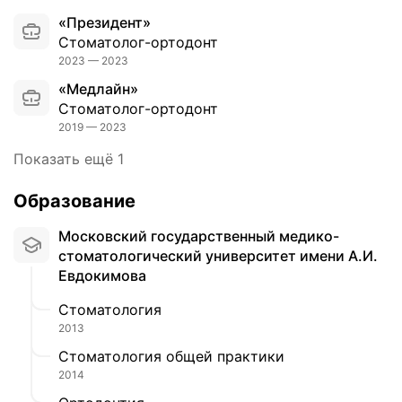
и
о
к
«Президент»
н
т
о
Стоматолог-ортодонт
и
н
г
2023 — 2023
к
о
д
а
с
«Медлайн»
а
и
я
Стоматолог-ортодонт
д
п
т
2019 — 2023
о
р
с
ч
Показать ещё 1
е
я
к
к
в
е
Образование
р
е
в
а
с
ш
Московский государственный медико-
с
т
к
стоматологический университет имени А.И.
н
и
о
Евдокимова
ы
б
л
е
у
у
Стоматология
в
л
н
2013
р
я
у
Стоматология общей практики
а
р
ж
2014
ч
н
н
и