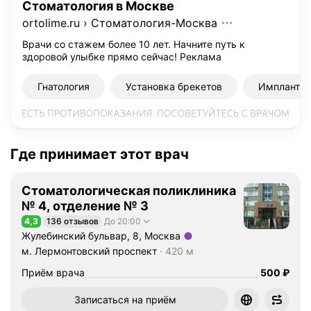
Стоматология в Москве
а
ortolime.ru
›
Стоматология-Москва
н
и
Врачи со стажем более 10 лет. Начните путь к
здоровой улыбке прямо сейчас!
Реклама
м
а
Гнатология
Установка брекетов
Импланта
е
т
с
я
о
Где принимает этот врач
р
т
Стоматологическая поликлиника
о
№ 4, отделение № 3
д
4,3
136 отзывов
До 20:00
о
Рейтинг 4,3 из 5
Жулебинский бульвар, 8, Москва
н
Метро м. Лермонтовский проспект Расстояние 420 м
м. Лермонтовский проспект
420 м
т
и
Цена
Приём врача
500
₽
ч
Записаться на приём
е