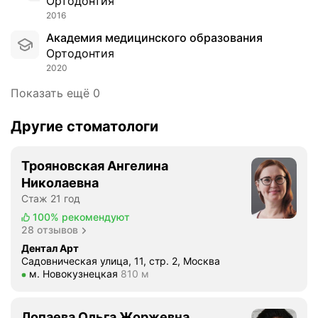
ы
Ортодонтия
а
!
е
2016
б
Ч
б
ы
Академия медицинского образования
е
р
л
Ортодонтия
с
е
а
2020
т
к
с
Показать ещё 0
н
е
п
о
т
р
г
-
Другие стоматологи
а
о
с
в
в
и
к
Трояновская Ангелина
о
с
а
Николаевна
р
т
о
Стаж 21 год
я
е
с
100%
рекомендуют
,
м
а
28 отзывов
я
ы
н
Дентал Арт
д
:
а
Садовническая улица, 11, стр. 2, Москва
а
м
ц
Метро м. Новокузнецкая Расстояние 810 м
м. Новокузнецкая
810 м
ж
е
и
е
т
и
в
а
.
Лопаева Ольга Жоржевна