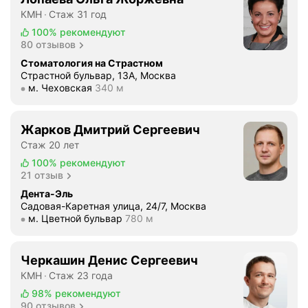
ш
л
В
КМН
Стаж 31 год
о
л
к
100%
рекомендуют
к
и
л
80 отзывов
е
ч
и
Стоматология на Страстном
о
е
н
Страстной бульвар, 13А, Москва
т
с
Метро м. Чеховская Расстояние 340 м
м. Чеховская
340 м
и
н
к
к
е
и
е
Жарков Дмитрий Сергеевич
г
е
Я
а
,
Стаж 20 лет
у
т
к
100%
рекомендуют
в
и
е
21 отзыв
и
в
р
Дента-Эль
д
н
а
Садовая-Каретная улица, 24/7, Москва
е
Метро м. Цветной бульвар Расстояние 780 м
м. Цветной бульвар
780 м
ы
м
л
х
и
а
о
ч
о
Черкашин Денис Сергеевич
т
е
ч
КМН
Стаж 23 года
з
с
е
98%
рекомендуют
ы
к
р
90 отзывов