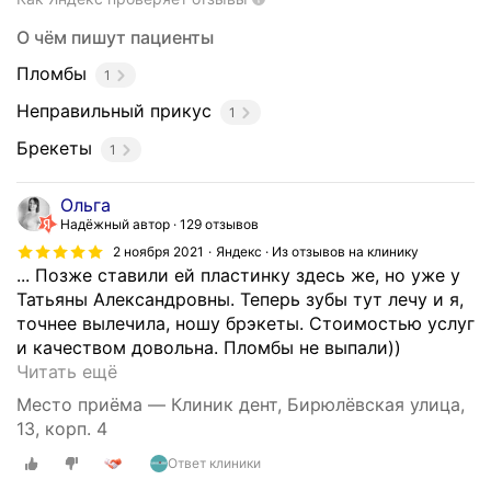
н
и
О чём пишут пациенты
е
Пломбы
м
1
с
Неправильный прикус
1
ъ
е
Брекеты
1
м
н
Ольга
ы
Надёжный автор
129 отзывов
х
2 ноября 2021
Яндекс · Из отзывов на клинику
и
... Позже ставили ей пластинку здесь же, но уже у
н
Татьяны Александровны. Теперь зубы тут лечу и я,
е
точнее вылечила, ношу брэкеты. Стоимостью услуг
с
и качеством довольна. Пломбы не выпали))
ъ
У
Читать ещё
е
з
Место приёма — Клиник дент, Бирюлёвская улица,
м
н
13, корп. 4
н
а
ы
Ответ клиники
л
х
а