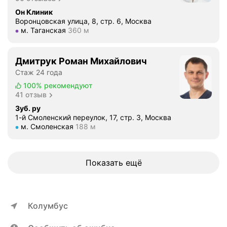
в
и
е
Он Клиник
о
е
д
Воронцовская улица, 8, стр. 6, Москва
в
и
ь
Метро м. Таганская Расстояние 360 м
м. Таганская
360 м
,
с
и
к
а
з
о
п
Дмитрук Роман Михайлович
п
т
ф
о
Стаж 24 года
о
и
с
100%
рекомендуют
р
р
е
41 отзыв
ы
о
т
Зуб. ру
е
в
и
1-й Смоленский переулок, 17, стр. 3, Москва
т
ы
Метро м. Смоленская Расстояние 188 м
м. Смоленская
188 м
т
у
е
е
т
,
л
п
в
е
Показать ещё
р
к
й
о
л
и
ч
ю
п
и
ч
Колумбус
л
т
а
о
а
я