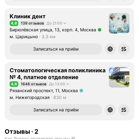
с
к
Клиник дент
и
м
4,8
139 отзывов
До 21:00
Рейтинг 4,8 из 5
Бирюлёвская улица, 13, корп. 4, Москва
л
Метро м. Царицыно Расстояние 3,3 км
м. Царицыно
3,3 км
е
ч
Записаться на приём
е
н
и
Стоматологическая поликлиника
е
№ 4, платное отделение
м
4,6
1646 отзывов
До 13:00
с
Рейтинг 4,6 из 5
Рязанский проспект, 11, Москва
п
Метро м. Нижегородская Расстояние 830 м
м. Нижегородская
830 м
р
и
Записаться на приём
м
е
н
Отзывы
·
2
е
Как Яндекс проверяет отзывы