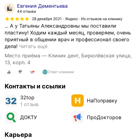
у
Евгения Дементьева
о
с
44 отзыва
б
т
28 декабря 2021
Яндекс · Из отзывов на клинику
э
р
... А у Татьяны Александровны мы поставили
т
о
пластину! Ходим каждый месяц, проверяем, очень
о
й
приятный в общении врач и профессионал своего
м
О
с
дела!
Читать ещё
м
ч
т
е
Место приёма — Клиник дент, Бирюлёвская улица,
е
в
с
13, корп. 4
н
.
т
Ответ клиники
ь
К
е
х
н
с
Контакты и ссылки
о
е
л
р
с
у
32top
о
ъ
НаПоправку
ч
1 отзыв
ш
е
а
а
м
й
ДОКТУ
ПроДокторов
я
н
н
к
ы
о
Карьера
л
м
,