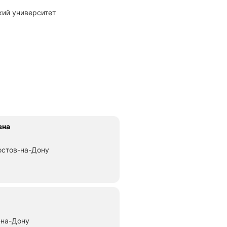
кий университет
вна
остов-на-Дону
-на-Дону