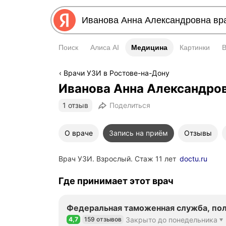
Поиск
Алиса AI
Медицина
Медицина
Картинки
Врачи УЗИ в Ростове-на-Дону
Иванова Анна Александро
1 отзыв
Поделиться
О враче
Запись на приём
Отзывы
Врач УЗИ. Взрослый. Стаж 11 лет
doctu.ru
Где принимает этот врач
Федеральная таможенная служба, по
4,7
159 отзывов
Закрыто до понедельника
Рейтинг 4,7 из 5