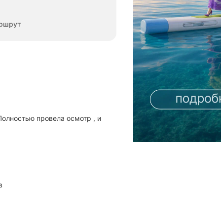
ршрут
олностью провела осмотр , и
в