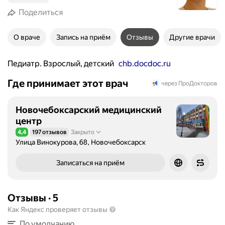
Поделиться
О враче
Запись на приём
Отзывы
Другие врачи
Педиатр. Взрослый, детский
chb.docdoc.ru
Где принимает этот врач
через ПроДокторов
Новочебоксарский медицинский
центр
4,4
197 отзывов
Закрыто
Рейтинг 4,4 из 5
Улица Винокурова, 68, Новочебоксарск
Записаться на приём
Отзывы
·
5
Как Яндекс проверяет отзывы
По умолчанию