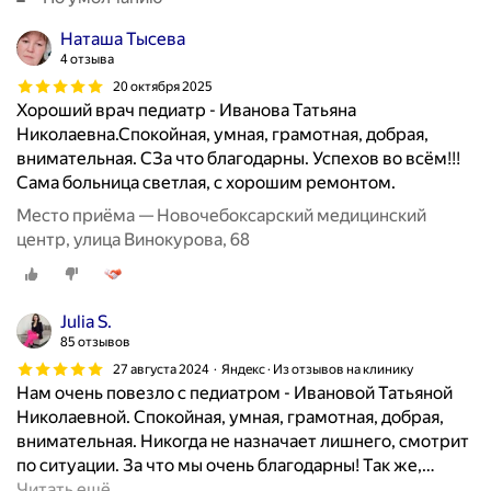
Наташа Тысева
4 отзыва
20 октября 2025
Хороший врач педиатр - Иванова Татьяна
Николаевна.Спокойная, умная, грамотная, добрая,
внимательная. СЗа что благодарны. Успехов во всём!!!
Сама больница светлая, с хорошим ремонтом.
Место приёма — Новочебоксарский медицинский
центр, улица Винокурова, 68
Julia S.
85 отзывов
27 августа 2024
Яндекс · Из отзывов на клинику
Нам очень повезло с педиатром - Ивановой Татьяной
Николаевной. Спокойная, умная, грамотная, добрая,
внимательная. Никогда не назначает лишнего, смотрит
по ситуации. За что мы очень благодарны! Так же,
…
Читать ещё