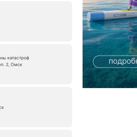
ны катастроф
рп. 2, Омск
ск