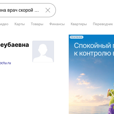
Видео
Карты
Товары
Финансы
Квартиры
Переводчик
РЕКЛАМА
леубаевна
octu.ru