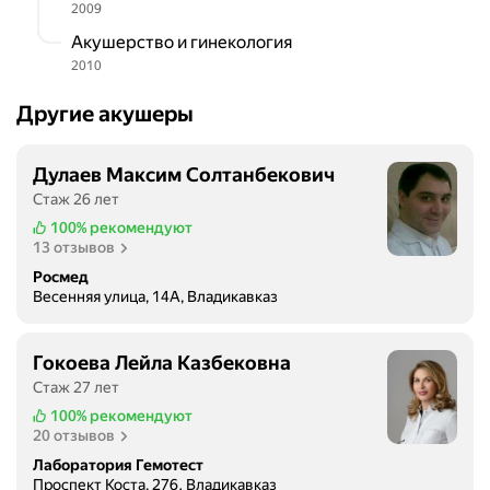
у
2009
ж
Акушерство и гинекология
е
2010
н
щ
Другие акушеры
и
н
Дулаев Максим Солтанбекович
.
В
Стаж 26 лет
е
100%
рекомендуют
д
13 отзывов
ё
Росмед
т
Весенняя улица, 14А, Владикавказ
б
е
Гокоева Лейла Казбековна
р
Стаж 27 лет
е
м
100%
рекомендуют
20 отзывов
е
н
Лаборатория Гемотест
Проспект Коста, 276, Владикавказ
н