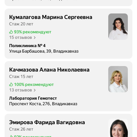
о
с
Кумалагова Марина Сергеевна
т
Стаж 20 лет
ь
93%
рекомендуют
и
15 отзывов
о
Поликлиника № 4
б
Улица Барбашова, 39, Владикавказ
е
с
п
Качмазова Алана Николаевна
е
Стаж 15 лет
ч
100%
рекомендуют
и
13 отзывов
в
Лаборатория Гемотест
а
Проспект Коста, 276, Владикавказ
е
т
п
Эмирова Фарида Вагидовна
о
Стаж 26 лет
с