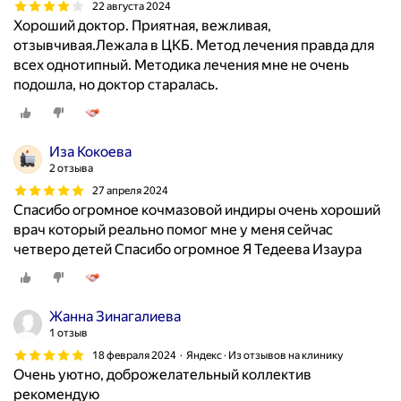
е
22 августа 2024
н
Хороший доктор. Приятная, вежливая,
н
отзывчивая.Лежала в ЦКБ. Метод лечения правда для
о
всех однотипный. Методика лечения мне не очень
с
подошла, но доктор старалась.
т
и
и
Иза Кокоева
л
2 отзыва
е
27 апреля 2024
ч
Спасибо огромное кочмазовой индиры очень хороший
и
врач который реально помог мне у меня сейчас
т
четверо детей Спасибо огромное Я Тедеева Изаура
з
а
б
о
Жанна Зинагалиева
1 отзыв
л
е
18 февраля 2024
Яндекс · Из отзывов на клинику
Очень уютно, доброжелательный коллектив
в
рекомендую
а