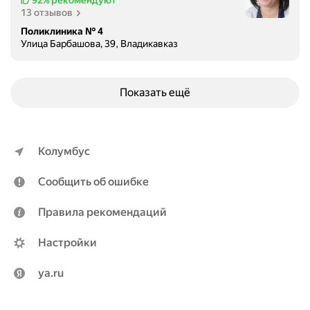
92%
рекомендуют
л
13 отзывов
е
Поликлиника № 4
р
Улица Барбашова, 39, Владикавказ
о
д
о
Показать ещё
в
о
й
у
Колумбус
х
о
Сообщить об ошибке
д
.
Правила рекомендаций
В
ы
Настройки
п
о
ya.ru
л
н