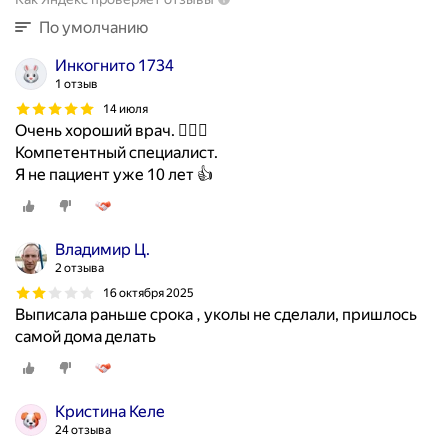
с
По умолчанию
а
м
Инкогнито 1734
п
1 отзыв
л
14 июля
а
Очень хороший врач. 👩🏻‍⚕️
н
Компетентный специалист.
и
Я не пациент уже 10 лет 👍
р
о
в
Владимир Ц.
а
2 отзыва
н
и
16 октября 2025
Выписала раньше срока , уколы не сделали, пришлось
я
самой дома делать
б
е
р
е
Кристина Келе
м
24 отзыва