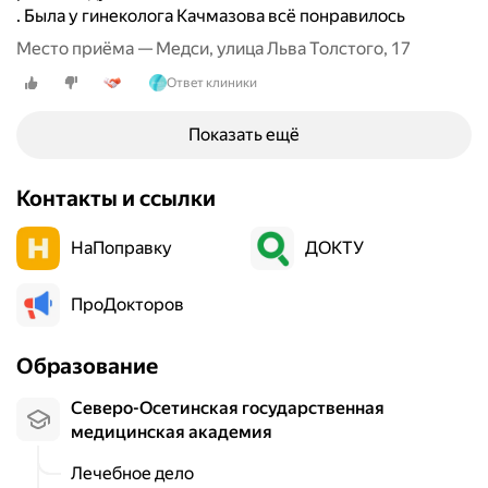
. Была у гинеколога Качмазова всё понравилось
н
и
Место приёма — Медси, улица Льва Толстого, 17
я
Ответ клиники
о
р
Показать ещё
г
а
н
Контакты и ссылки
о
в
НаПоправку
ДОКТУ
м
а
л
ПроДокторов
о
г
Образование
о
т
Северо-Осетинская государственная
а
медицинская академия
з
а
Лечебное дело