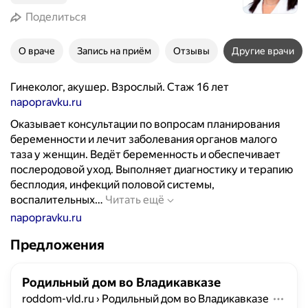
Поделиться
О враче
Запись на приём
Отзывы
Другие врачи
Гинеколог, акушер. Взрослый. Стаж 16 лет
napopravku.ru
Оказывает консультации по вопросам планирования
беременности и лечит заболевания органов малого
таза у женщин. Ведёт беременность и обеспечивает
послеродовой уход. Выполняет диагностику и терапию
бесплодия, инфекций половой системы,
О
воспалительных…
Читать ещё
к
napopravku.ru
а
Предложения
з
ы
в
Родильный дом во Владикавказе
а
roddom-vld.ru
›
Родильный дом во Владикавказе
е