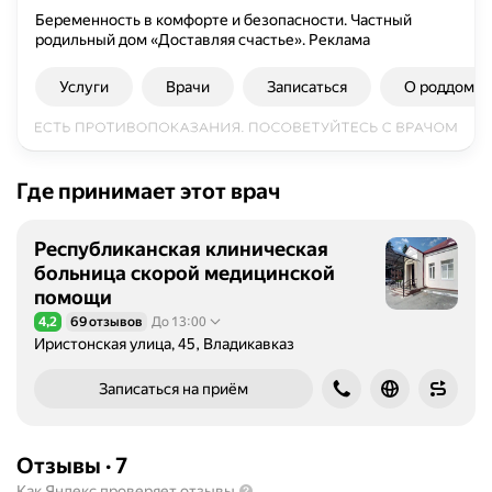
т
Беременность в комфорте и безопасности. Частный
родильный дом «Доставляя счастье».
Реклама
к
о
Услуги
Врачи
Записаться
О роддоме
н
с
у
л
ь
Где принимает этот врач
т
а
Республиканская клиническая
ц
больница скорой медицинской
и
помощи
и
4,2
69 отзывов
До 13:00
Рейтинг 4,2 из 5
п
Иристонская улица, 45, Владикавказ
о
в
Записаться на приём
о
п
р
Отзывы
·
7
о
Как Яндекс проверяет отзывы