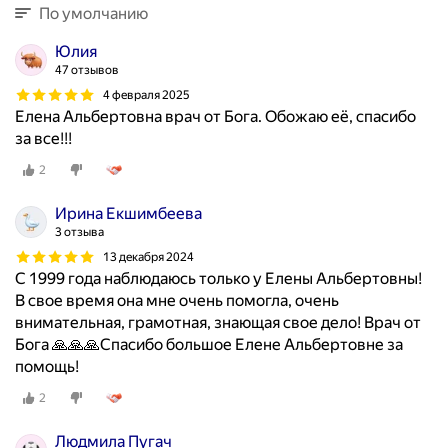
По умолчанию
Юлия
47 отзывов
4 февраля 2025
Елена Альбертовна врач от Бога. Обожаю её, спасибо
за все!!!
2
Ирина Екшимбеева
3 отзыва
13 декабря 2024
С 1999 года наблюдаюсь только у Елены Альбертовны!
В свое время она мне очень помогла, очень
внимательная, грамотная, знающая свое дело! Врач от
Бога 🙏🙏🙏Спасибо большое Елене Альбертовне за
помощь!
2
Людмила Пугач