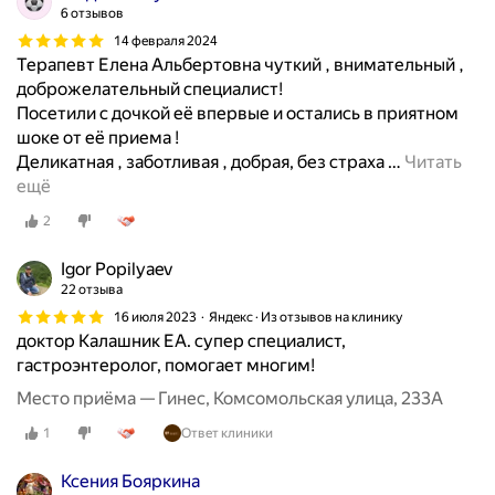
6 отзывов
14 февраля 2024
Терапевт Елена Альбертовна чуткий , внимательный ,
доброжелательный специалист!
Посетили с дочкой её впервые и остались в приятном
шоке от её приема !
Деликатная , заботливая , добрая, без страха
…
Читать
ещё
2
Igor Popilyaev
22 отзыва
16 июля 2023
Яндекс · Из отзывов на клинику
доктор Калашник ЕА. супер специалист,
гастроэнтеролог, помогает многим!
Место приёма — Гинес, Комсомольская улица, 233А
1
Ответ клиники
Ксения Бояркина