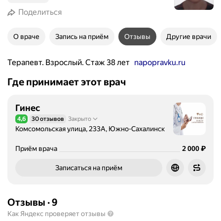
Поделиться
О враче
Запись на приём
Отзывы
Другие врачи
Терапевт. Взрослый. Стаж 38 лет
napopravku.ru
Где принимает этот врач
Гинес
4,6
30 отзывов
Закрыто
Рейтинг 4,6 из 5
Комсомольская улица, 233А, Южно-Сахалинск
Цена
2000
₽
Приём врача
2 000
Записаться на приём
Отзывы
·
9
Как Яндекс проверяет отзывы