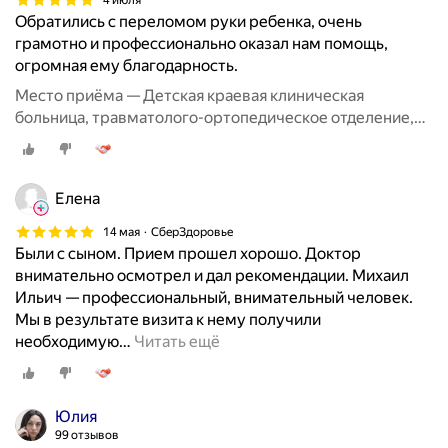
4 июля
н
Обратились с переломом руки ребенка, очень
и
грамотно и профессионально оказал нам помощь,
к
огромная ему благодарность.
а
Место приёма — Детская краевая клиническая
,
больница, травматолого-ортопедическое отделение,
в
площадь Победы, 1
ч
и
с
Елена
л
14 мая
СберЗдоровье
е
Были с сыном. Прием прошел хорошо. Доктор
к
внимательно осмотрел и дал рекомендации. Михаил
о
Ильич — профессиональный, внимательный человек.
т
Мы в результате визита к нему получили
о
необходимую
…
Читать ещё
р
ы
х
Юлия
к
99 отзывов
р