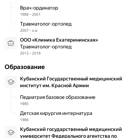
л
врач-ординатор
о
с
1988 – 2001
к
травматолог-ортопед
о
2007 – н.в.
с
ООО «Клиника Екатерининская»
т
травматолог-ортопед
о
2012 – 2018
п
и
Образование
е
,
Кубанский Государственный медицинский
о
институт им. Красной Армии
с
т
Педиатрия базовое образование
е
1985
о
Детская хирургия интернатура
а
1986
р
Кубанский государственный медицинский
т
университет Федерального агентства по
р