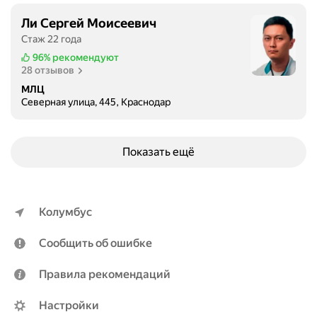
о
з
Ли Сергей Моисеевич
,
Стаж 22 года
с
96%
рекомендуют
к
28 отзывов
о
МЛЦ
л
Северная улица, 445, Краснодар
и
о
з
Показать ещё
,
о
с
т
Колумбус
е
о
Сообщить об ошибке
а
р
Правила рекомендаций
т
р
Настройки
о