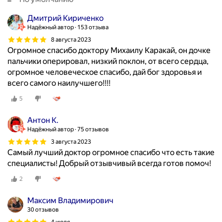
о
л
Дмитрий Кириченко
е
Надёжный автор
153 отзыва
в
8 августа 2023
а
Огромное спасибо доктору Михаилу Каракай, он дочке
н
пальчики оперировал, низкий поклон, от всего сердца,
и
огромное человеческое спасибо, дай бог здоровья и
й
всего самого наилучшего!!!!
с
5
т
о
Антон К.
п
Надёжный автор
75 отзывов
и
3 августа 2023
п
Самый лучший доктор огромное спасибо что есть такие
о
специалисты! Добрый отзывчивый всегда готов помоч!
з
в
2
о
н
Максим Владимирович
о
30 отзывов
ч