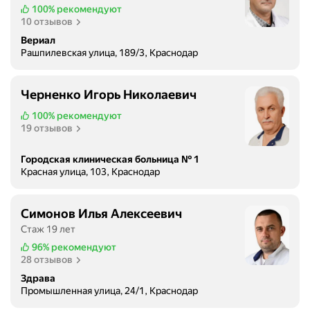
ч
100%
рекомендуют
10 отзывов
е
л
Вериал
о
Рашпилевская улица, 189/3, Краснодар
п
а
Черненко Игорь Николаевич
т
о
100%
рекомендуют
19 отзывов
ч
н
ы
Городская клиническая больница № 1
Красная улица, 103, Краснодар
й
п
е
Симонов Илья Алексеевич
р
Стаж 19 лет
и
96%
рекомендуют
а
28 отзывов
р
Здрава
т
Промышленная улица, 24/1, Краснодар
р