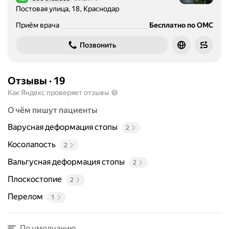
Рейтинг 4,9 из 5
а
Постовая улица, 18, Краснодар
г
Приём врача
Бесплатно по ОМС
н
о
Позвонить
с
т
и
Отзывы
·
19
к
Как Яндекс проверяет отзывы
е
и
О чём пишут пациенты
л
Варусная деформация стопы
2
е
ч
Косолапость
2
е
Вальгусная деформация стопы
2
н
и
Плоскостопие
2
ю
Перелом
1
з
а
б
По умолчанию