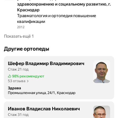
здравоохранению и социальному развитию, г.
о
Краснодар
з
Травматология и ортопедия повышение
,
квалификации
п
2012
я
т
Показать ещё 1
о
ч
Другие ортопеды
н
а
я
Шефер Владимир Владимирович
ш
Стаж 21 год
п
98%
рекомендуют
о
53 отзыва
р
Здрава
а
Промышленная улица, 24/1, Краснодар
,
п
Иванов Владислав Николаевич
л
Стаж 31 год
е