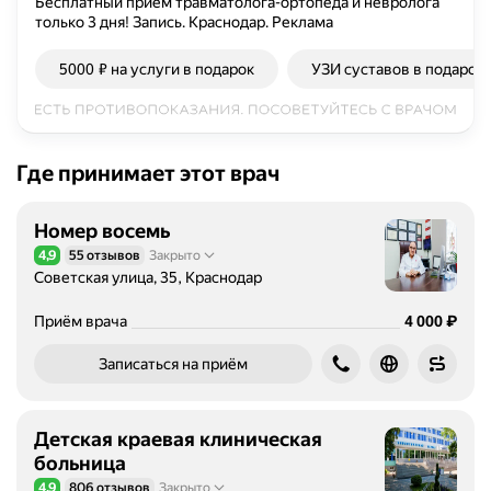
с
Бесплатный прием травматолога-ортопеда и невролога
только 3 дня! Запись. Краснодар.
Реклама
т
ш
5000 ₽ на услуги в подарок
УЗИ суставов в подарок
и
р
о
к
о
Где принимает этот врач
г
о
Номер восемь
п
4,9
55 отзывов
Закрыто
Рейтинг 4,9 из 5
р
Советская улица, 35, Краснодар
о
ф
Цена
4000
₽
Приём врача
4 000
и
л
Записаться на приём
я
п
о
Детская краевая клиническая
д
больница
и
4,9
806 отзывов
Закрыто