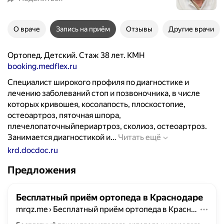
О враче
Запись на приём
Отзывы
Другие врачи
Ортопед. Детский. Стаж 38 лет. КМН
booking.medflex.ru
Специалист широкого профиля по диагностике и
лечению заболеваний стоп и позвоночника, в числе
которых кривошея, косолапость, плоскостопие,
остеоартроз, пяточная шпора,
плечелопаточныйпериартроз, сколиоз, остеоартроз.
С
Занимается диагностикой и…
Читать ещё
п
krd.docdoc.ru
е
Предложения
ц
и
а
Бесплатный приём ортопеда в Краснодаре
л
mrqz.me
›
Бесплатный приём ортопеда в Краснодаре
и