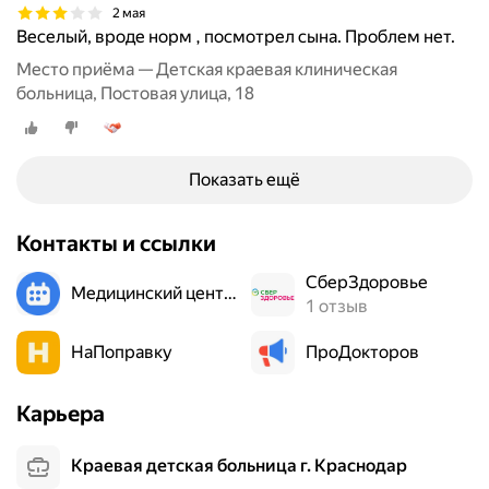
и
2 мая
Веселый, вроде норм , посмотрел сына. Проблем нет.
в
о
Место приёма — Детская краевая клиническая
ш
больница, Постовая улица, 18
е
я
,
Показать ещё
к
о
с
Контакты и ссылки
о
л
СберЗдоровье
Медицинский центр «Номер восемь»
а
1 отзыв
п
о
НаПоправку
ПроДокторов
с
т
Карьера
ь
,
Краевая детская больница г. Краснодар
п