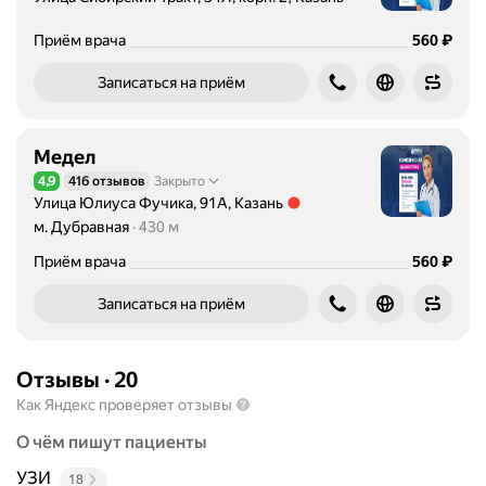
с
л
Цена
₽
Приём врача
560
е
д
Записаться на приём
о
в
а
Медел
н
4,9
416 отзывов
Закрыто
Рейтинг 4,9 из 5
и
Улица Юлиуса Фучика, 91А, Казань
Метро м. Дубравная Расстояние 430 м
е
м. Дубравная
430 м
р
Цена
₽
Приём врача
560
а
з
Записаться на приём
л
и
ч
Отзывы
·
20
н
Как Яндекс проверяет отзывы
ы
х
О чём пишут пациенты
о
УЗИ
18