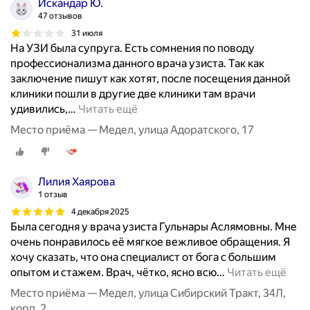
Искандар Ю.
п
47 отзывов
о
31 июля
л
На УЗИ была супруга. Есть сомнения по поводу
о
профессионализма данного врача узиста. Так как
с
заключение пишут как хотят, после посещения данной
т
клиники пошли в другие две клиники там врачи
и
удивились,
…
Читать ещё
,
Место приёма — Медел, улица Адоратского, 17
п
о
ч
е
Лилия Хаярова
к
1 отзыв
,
4 декабря 2025
м
Была сегодня у врача узиста Гульнары Аслямовны. Мне
о
очень понравилось её мягкое вежливое обращения. Я
ч
хочу сказать, что она специалист от бога с большим
е
опытом и стажем. Врач, чётко, ясно всю
…
Читать ещё
в
Место приёма — Медел, улица Сибирский Тракт, 34Л,
о
корп. 2