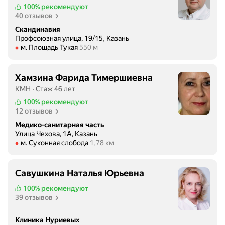
р
е
100%
рекомендуют
о
с
40 отзывов
ж
к
Скандинавия
е
и
Профсоюзная улица, 19/15, Казань
л
х
Метро м. Площадь Тукая Расстояние 550 м
м. Площадь Тукая
550 м
а
у
т
з
Хамзина Фарида Тимершиевна
е
л
КМН
Стаж 46 лет
л
о
ь
в
100%
рекомендуют
12 отзывов
н
.
ы
В
Медико-санитарная часть
й
Улица Чехова, 1А, Казань
с
Метро м. Суконная слобода Расстояние 1,78 км
м. Суконная слобода
1,78 км
п
ф
е
е
р
р
Савушкина Наталья Юрьевна
с
у
100%
рекомендуют
о
с
39 отзывов
н
п
а
е
Клиника Нуриевых
л
ц