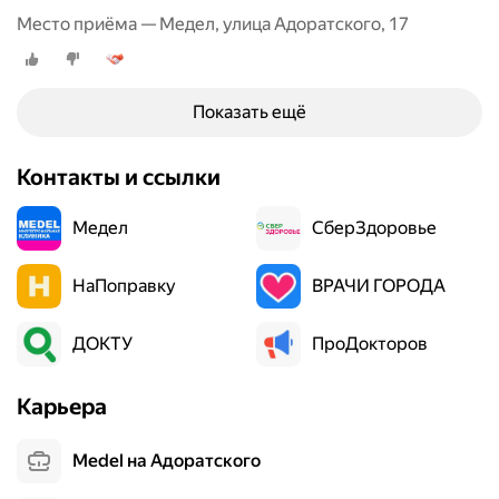
е
Место приёма — Медел, улица Адоратского, 17
з
.
,
В
щ
с
и
Показать ещё
е
т
п
о
о
в
Контакты и ссылки
н
и
р
д
Медел
СберЗдоровье
а
н
в
о
НаПоправку
ВРАЧИ ГОРОДА
и
й
л
ж
о
е
ДОКТУ
ПроДокторов
с
л
ь
е
Карьера
.
з
В
ы
Medel на Адоратского
к
,
л
м