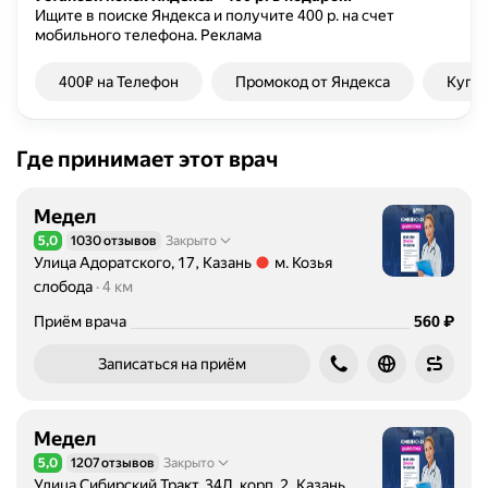
Ищите в поиске Яндекса и получите 400 р. на счет
н
мобильного телефона.
Реклама
я
е
400₽ на Телефон
Промокод от Яндекса
Купон
т
у
л
Где принимает этот врач
ь
т
р
Медел
а
5,0
1030 отзывов
Закрыто
Рейтинг 5,0 из 5
з
Улица Адоратского, 17, Казань
м. Козья
в
Метро м. Козья слобода Расстояние 4 км
слобода
4 км
у
Цена
₽
Приём врача
560
к
о
Записаться на приём
в
о
е
Медел
и
5,0
1207 отзывов
Закрыто
Рейтинг 5,0 из 5
с
Улица Сибирский Тракт, 34Л, корп. 2, Казань