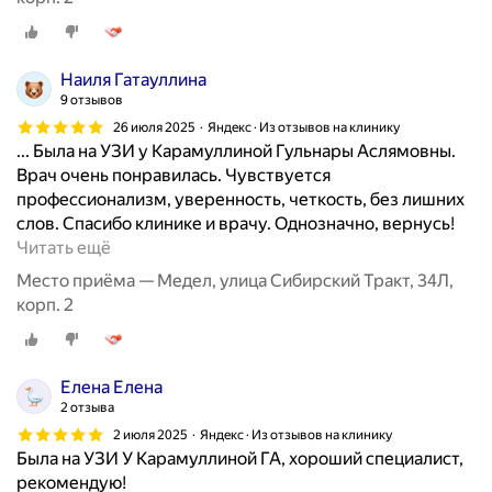
г
о
п
Наиля Гатауллина
у
9 отзывов
з
ы
26 июля 2025
Яндекс · Из отзывов на клинику
... Была на УЗИ у Карамуллиной Гульнары Аслямовны.
р
Врач очень понравилась. Чувствуется
я
профессионализм, уверенность, четкость, без лишних
,
слов. Спасибо клинике и врачу. Однозначно, вернусь!
м
Б
Читать ещё
о
ы
л
Место приёма — Медел, улица Сибирский Тракт, 34Л,
л
о
корп. 2
а
ч
в
н
к
ы
Елена Елена
л
х
2 отзыва
и
ж
2 июля 2025
Яндекс · Из отзывов на клинику
н
е
Была на УЗИ У Карамуллиной ГА, хороший специалист,
и
л
рекомендую!
к
е