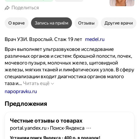
Поделиться
О враче
Запись на приём
Отзывы
Другие врачи
Врач УЗИ. Взрослый. Стаж 19 лет
medel.ru
Врач выполняет ультразвуковое исследование
различных органов и систем: брюшной полости, почек,
мочевого пузыря, молочных желез, щитовидной
железы, мягких тканей и лимфатических узлов. В сферу
специализации входит диагностика органов малого
В
таза и…
Читать ещё
р
napopravku.ru
а
Предложения
ч
в
ы
Честные отзывы о товарах
п
portal.yandex.ru
›
Поиск-Яндекса
о
л
Установи поиск Яндекса - 400 р. в подарок!