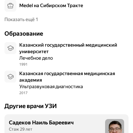
и
я
Medel на Сибирском Тракте
н
г
и
к
Показать ещё 1
к
и
е
х
Образование
п
т
р
к
Казанский государственный медицинский
и
а
университет
в
н
Лечебное дело
е
е
1991
т
й
Казанская государственная медицинская
л
и
академия
и
л
Ультразвуковая диагностика
в
и
2017
ы
м
й
ф
Другие врачи УЗИ
и
а
д
т
о
и
Садеков Наиль Бареевич
б
ч
Стаж 29 лет