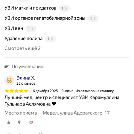
р
г
УЗИ матки и придатков
1
а
УЗИ органов гепатобилиарной зоны
1
н
о
УЗИ вен
1
в
Удаление полипа
1
и
с
Смотреть ещё 2
и
с
т
По умолчанию
е
Элина Х.
м
25 отзывов
:
16 декабря 2025
Яндекс · Из отзывов на клинику
б
Лучший мед. центр и специалист УЗИ Карамуллина
р
Гульнара Аслямовна ❤️
ю
ш
Место приёма — Медел, улица Адоратского, 17
н
о
й