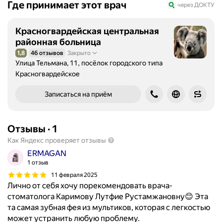
Где принимает этот врач
через ДОКТУ
Красногвардейская центральная
районная больница
1,8
46 отзывов
Закрыто
Рейтинг 1,8 из 5
Улица Тельмана, 11, посёлок городского типа
Красногвардейское
Записаться на приём
Отзывы
·
1
Как Яндекс проверяет отзывы
ERMAGAN
1 отзыв
11 февраля 2025
Лично от себя хочу порекомендовать врача-
стоматолога Каримову Лутфие Рустамжановну😊 Эта
та самая зубная фея из мультиков, которая с легкостью
может устранить любую проблему.