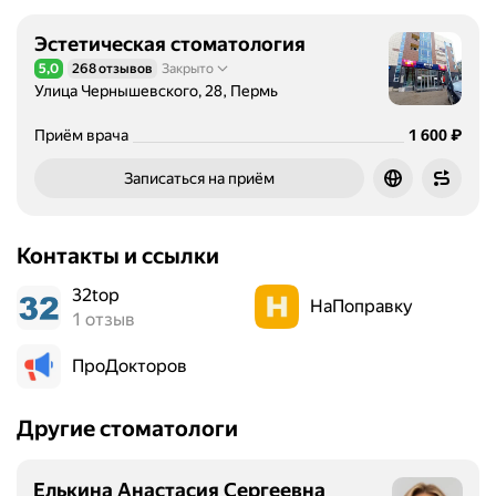
Эстетическая стоматология
5,0
268 отзывов
Закрыто
Рейтинг 5,0 из 5
Улица Чернышевского, 28, Пермь
Цена
1600
₽
Приём врача
1 600
Записаться на приём
Контакты и ссылки
32top
НаПоправку
1 отзыв
ПроДокторов
Другие стоматологи
Елькина Анастасия Сергеевна