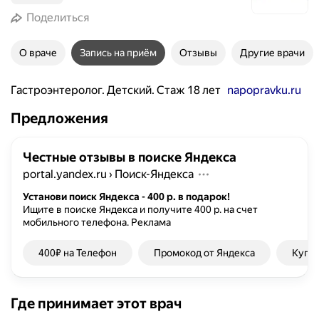
Поделиться
О враче
Запись на приём
Отзывы
Другие врачи
Гастроэнтеролог. Детский. Стаж 18 лет
napopravku.ru
Предложения
Честные отзывы в поиске Яндекса
portal.yandex.ru
›
Поиск-Яндекса
Установи поиск Яндекса - 400 р. в подарок!
Ищите в поиске Яндекса и получите 400 р. на счет
мобильного телефона.
Реклама
400₽ на Телефон
Промокод от Яндекса
Купон
Где принимает этот врач